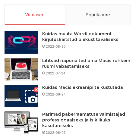
Viimased
Populaarne
Kuidas muuta Wordi dokument
kirjutuskaitstud olekust tavaliseks
2022-08-20
Lihtsad näpunäited oma Macis rohkem
ruumi vabastamiseks
2022-07-24
Kuidas Macis ekraanipilte kustutada
2022-06-24
Parimad paberraamatute valmistajad
professionaalseks ja isiklikuks
kasutamiseks
2022-06-03