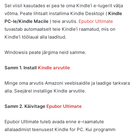
Sel viisil kasutades ei pea te oma Kindle'i e-lugerit välja
võtma. Peate lihtsalt installima Kindle Desktopi (
Kindle
PC-le/Kindle Macile
) teie arvutis.
Epubor Ultimate
tuvastab automaatselt teie Kindle'i raamatud, mis on
Kindle'i töölaual alla laaditud.
Windowsis peate järgima neid samme.
Samm 1. Install
Kindle arvutile
Minge oma arvutis Amazoni veebisaidile ja laadige tarkvara
alla. Seejärel installige Kindle arvutile.
Samm 2. Käivitage
Epubor Ultimate
Epubor Ultimate tuleb avada enne e-raamatute
allalaadimist teenusest Kindle for PC. Kui programm