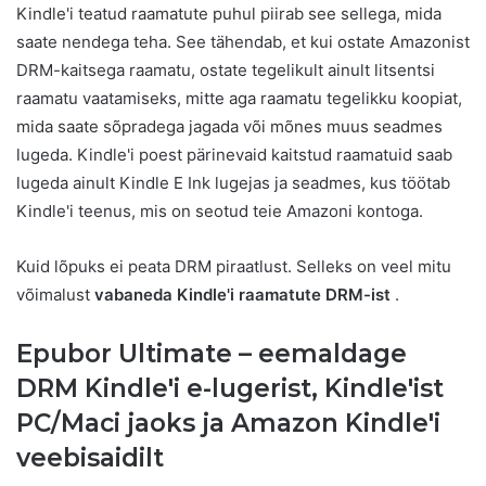
Kindle'i teatud raamatute puhul piirab see sellega, mida
saate nendega teha. See tähendab, et kui ostate Amazonist
DRM-kaitsega raamatu, ostate tegelikult ainult litsentsi
raamatu vaatamiseks, mitte aga raamatu tegelikku koopiat,
mida saate sõpradega jagada või mõnes muus seadmes
lugeda. Kindle'i poest pärinevaid kaitstud raamatuid saab
lugeda ainult Kindle E Ink lugejas ja seadmes, kus töötab
Kindle'i teenus, mis on seotud teie Amazoni kontoga.
Kuid lõpuks ei peata DRM piraatlust. Selleks on veel mitu
võimalust
vabaneda Kindle'i raamatute DRM-ist
.
Epubor Ultimate – eemaldage
DRM Kindle'i e-lugerist, Kindle'ist
PC/Maci jaoks ja Amazon Kindle'i
veebisaidilt