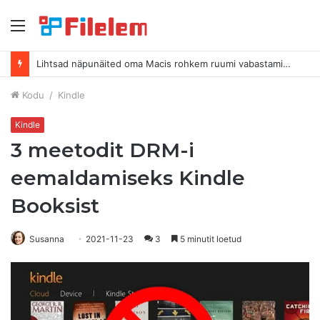
Menüü
Lihtsad näpunäited oma Macis rohkem ruumi vabastamiseks
Kodu
/
Kindle
Kindle
3 meetodit DRM-i
eemaldamiseks Kindle
Booksist
Susanna
2021-11-23
3
5 minutit loetud