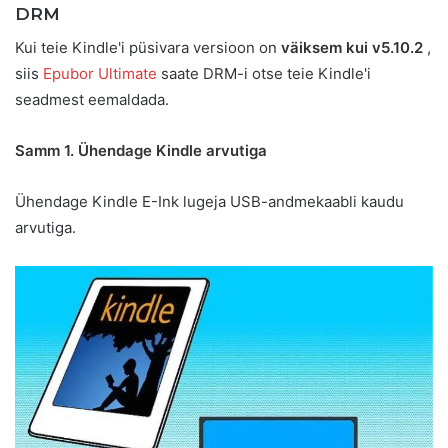
DRM
Kui teie Kindle'i püsivara versioon on
väiksem kui v5.10.2
,
siis
Epubor Ultimate
saate DRM-i otse teie Kindle'i
seadmest eemaldada.
Samm 1. Ühendage Kindle arvutiga
Ühendage Kindle E-Ink lugeja USB-andmekaabli kaudu
arvutiga.