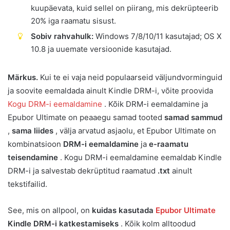
kuupäevata, kuid sellel on piirang, mis dekrüpteerib
20% iga raamatu sisust.
Sobiv rahvahulk:
Windows 7/8/10/11 kasutajad; OS X
10.8 ja uuemate versioonide kasutajad.
Märkus.
Kui te ei vaja neid populaarseid väljundvorminguid
ja soovite eemaldada ainult Kindle DRM-i, võite proovida
Kogu DRM-i eemaldamine
. Kõik DRM-i eemaldamine ja
Epubor Ultimate on peaaegu samad tooted
samad sammud
,
sama liides
, välja arvatud asjaolu, et Epubor Ultimate on
kombinatsioon
DRM-i eemaldamine
ja
e-raamatu
teisendamine
. Kogu DRM-i eemaldamine eemaldab Kindle
DRM-i ja salvestab dekrüptitud raamatud
.txt
ainult
tekstifailid.
See, mis on allpool, on
kuidas kasutada
Epubor Ultimate
Kindle DRM-i katkestamiseks
. Kõik kolm alltoodud