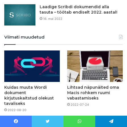
Laadige Scribdi dokumendid alla
tasuta – töötab endiselt 2022. aastal!
16. mai 2022
Viimati muudetud
Kuidas muuta Wordi
Lihtsad näpunäited oma
dokument
Macis rohkem ruumi
kirjutuskaitstud olekust
vabastamiseks
tavaliseks
2022-07-24
2022-08-20