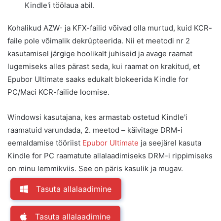
Kindle'i töölaua abil.
Kohalikud AZW- ja KFX-failid võivad olla murtud, kuid KCR-
faile pole võimalik dekrüpteerida. Nii et meetodi nr 2
kasutamisel järgige hoolikalt juhiseid ja avage raamat
lugemiseks alles pärast seda, kui raamat on krakitud, et
Epubor Ultimate saaks edukalt blokeerida Kindle for
PC/Maci KCR-failide loomise.
Windowsi kasutajana, kes armastab ostetud Kindle'i
raamatuid varundada, 2. meetod – käivitage DRM-i
eemaldamise tööriist
Epubor Ultimate
ja seejärel kasuta
Kindle for PC raamatute allalaadimiseks DRM-i rippimiseks
on minu lemmikviis. See on päris kasulik ja mugav.
Tasuta allalaadimine
Tasuta allalaadimine