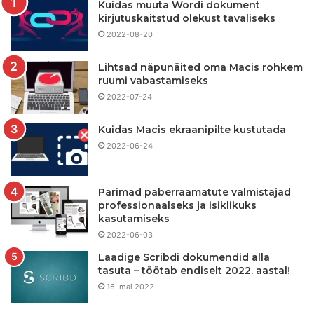
Kuidas muuta Wordi dokument
kirjutuskaitstud olekust tavaliseks
2022-08-20
Lihtsad näpunäited oma Macis rohkem
ruumi vabastamiseks
2022-07-24
Kuidas Macis ekraanipilte kustutada
2022-06-24
Parimad paberraamatute valmistajad
professionaalseks ja isiklikuks
kasutamiseks
2022-06-03
Laadige Scribdi dokumendid alla
tasuta – töötab endiselt 2022. aastal!
16. mai 2022