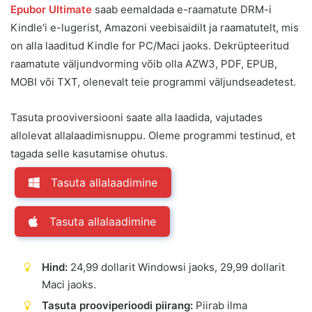
Epubor Ultimate
saab eemaldada e-raamatute DRM-i
Kindle'i e-lugerist, Amazoni veebisaidilt ja raamatutelt, mis
on alla laaditud Kindle for PC/Maci jaoks. Dekrüpteeritud
raamatute väljundvorming võib olla AZW3, PDF, EPUB,
MOBI või TXT, olenevalt teie programmi väljundseadetest.
Tasuta prooviversiooni saate alla laadida, vajutades
allolevat allalaadimisnuppu. Oleme programmi testinud, et
tagada selle kasutamise ohutus.
Tasuta allalaadimine
Tasuta allalaadimine
Hind:
24,99 dollarit Windowsi jaoks, 29,99 dollarit
Maci jaoks.
Tasuta prooviperioodi piirang:
Piirab ilma