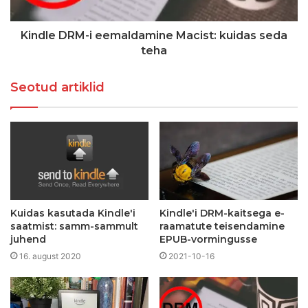
Kindle DRM-i eemaldamine Macist: kuidas seda
teha
Seotud artiklid
Kuidas kasutada Kindle'i
Kindle'i DRM-kaitsega e-
saatmist: samm-sammult
raamatute teisendamine
juhend
EPUB-vormingusse
16. august 2020
2021-10-16