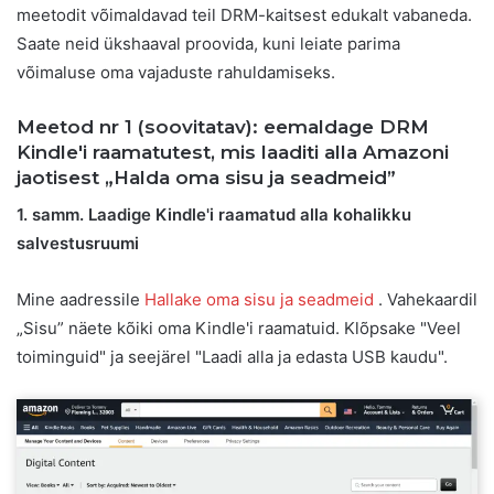
meetodit võimaldavad teil DRM-kaitsest edukalt vabaneda.
Saate neid ükshaaval proovida, kuni leiate parima
võimaluse oma vajaduste rahuldamiseks.
Meetod nr 1 (soovitatav): eemaldage DRM
Kindle'i raamatutest, mis laaditi alla Amazoni
jaotisest „Halda oma sisu ja seadmeid”
1. samm. Laadige Kindle'i raamatud alla kohalikku
salvestusruumi
Mine aadressile
Hallake oma sisu ja seadmeid
. Vahekaardil
„Sisu” näete kõiki oma Kindle'i raamatuid. Klõpsake "Veel
toiminguid" ja seejärel "Laadi alla ja edasta USB kaudu".