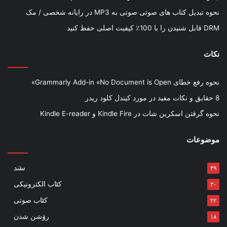
نحوه تبدیل کتاب های صوتی صوتی به MP3 در رایانه شخصی / مک
DRM قابل شنیدن را با 100٪ کیفیت اصلی حفظ کنید
نکات
نحوه رفع خطای Grammarly Add-in «No Document is Open»
8 حقایق و نکات مفید در مورد کیندل کلود ریدر
نحوه گرفتن اسکرین شات در Kindle Fire و Kindle E-reader
موضوعات
سند
۴۹
کتاب الکترونیکی
۳۰
کتاب صوتی
۲۲
روشن شدن
۱۸