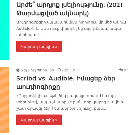
Արժե՞ արդյոք լսելիությունը: (2021
Թարմացված ակնարկ)
Աուդիոգրքերի սպասարկման ոլորտում մի մեծ անուն
Audible-ն է: Եթե ​​դուք փնտրել եք այս թեման, ապա
ակնհայտ է…
Կարդալ ավելին »
Ջեյ Լլոյդ Պերալես
2021-05-11
0
Scribd vs. Audible. Իմացեք ձեր
աուդիոգիրքը
«Բիբլիոֆիլիա», եթե ձեզ բազմիցս դիմում են այս
տերմինով, ապա չկա որևէ բան, որը կարող է ավելի
շատ գրավել ձեր հետաքրքրությունը, քան…
Կարդալ ավելին »