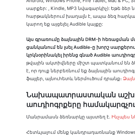
Android, Windows Phone, Fire Tablet, Mac & P
սարքեր: , Kindle, MP3 նվագարկիչ): Եթե ​​
հարթակներում խաղալն է, ապա ձեզ հարկավո
կարող եք այցելել Audible կայքը:
Այս գրառումը ձայնային DRM-ի հեռացման մ
ցանկանում են լսել Audible-ը խորշ սարքեր
կրկնօրինակել իրենց գնած Audible աուդիոգ
թվային ակտիվները միշտ պատկանում են ձ
է, որ դուք ներբեռնում եք ձայնային աուդիոգ
ֆայլեր, այնուհետև ներմուծում դրանք։
Ձայ
Նախապատրաստական ​​աշխա
աուդիոգրքերը համակարգչու
Մանրամասն ձեռնարկը այստեղ է.
Ինչպես նե
Հետևյալում մենք կանդրադառնանք Windows 1