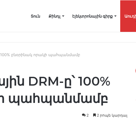
Տուն
Քինդլ
էլեկտրոնային գիրք
Աուդ
ւմ ավելի շատ տարածք ազատելու համար
՝ 100% բնօրինակ որակի պահպանմամբ
յին DRM-ը՝ 100%
կի պահպանմամբ
2
2 րոպե կարդալ