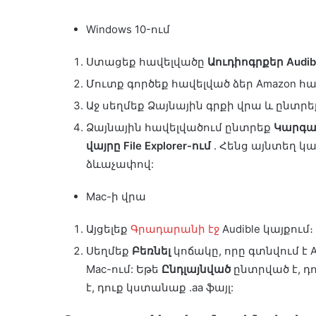
Windows 10-ում
Ստացեք հավելվածը
Աուդիոգրքեր Audib
Մուտք գործեք հավելված ձեր Amazon հաշ
Աջ սեղմեք Ձայնային գրքի վրա և ընտրե
Ձայնային հավելվածում ընտրեք
Կարգա
վայրը File Explorer-ում
. Հենց այնտեղ կա
ձևաչափով:
Mac-ի վրա
Այցելեք
Գրադարանի էջ
Audible կայքում։
Սեղմեք
Բեռնել
կոճակը, որը գտնվում է A
Mac-ում: Եթե
Ընդլայնված
ընտրված է, դո
է, դուք կստանաք .aa ֆայլ: