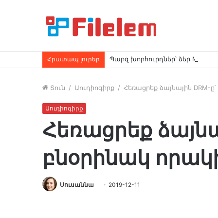
Պարզ խորհուրդներ՝ ձեր Mac-ո
Հրատապ լուրեր
Տուն
/
Աուդիոգիրք
/
Հեռացրեք ձայնային DRM-ը
Աուդիոգիրք
Հեռացրեք ձայնա
բնօրինակ որա
Սուսաննա
2019-12-11