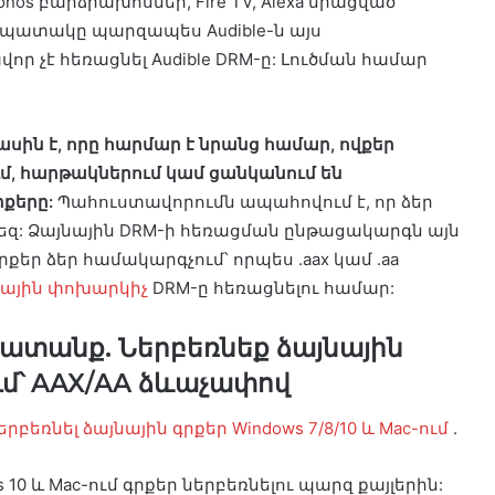
C, Sonos բարձրախոսներ, Fire TV, Alexa միացված
ձեր նպատակը պարզապես Audible-ն այս
ր չէ հեռացնել Audible DRM-ը: Լուծման համար
ասին է, որը հարմար է նրանց համար, ովքեր
ում, հարթակներում կամ ցանկանում են
րքերը:
Պահուստավորումն ապահովում է, որ ձեր
եզ: Ձայնային DRM-ի հեռացման ընթացակարգն այն
րքեր ձեր համակարգչում՝ որպես .aax կամ .aa
նային փոխարկիչ
DRM-ը հեռացնելու համար:
տանք. Ներբեռնեք ձայնային
մ՝ AAX/AA ձևաչափով
րբեռնել ձայնային գրքեր Windows 7/8/10 և Mac-ում
.
0 և Mac-ում գրքեր ներբեռնելու պարզ քայլերին: