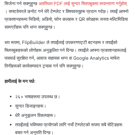
सिर्जना गर्न सक्नुहुन्छ
अवस्थित PDF लाई सुन्दर फ्लिपबुकमा रूपान्तरण गर्नुहोस्
। सफ्टवेयरले छनोट गर्न धेरै टेम्प्लेट र विषयवस्तुहरू प्रदान गर्दछ। तपाईं आफ्नो
प्रकाशनहरूमा भिडियो, अडियो, फोन कलहरू र QR कोडहरू जस्ता मल्टिमिडिया
सामग्रीहरू पनि थप्न सक्नुहुन्छ।
थप रूपमा, FlipBuilder ले तपाईंलाई उपकरणपट्टी बटनहरू र तपाईंको
फ्लिपबुकहरूको लोगोहरू अनुकूलित गर्न दिन्छ। तपाईंले आफ्ना प्रकाशनहरूलाई
पासवर्ड सुरक्षित गर्न, आवाज सहायक थप्न वा Google Analytics मार्फत
तिनीहरूको कार्यसम्पादन ट्र्याक गर्न पनि सक्नुहुन्छ।
हामीलाई के मन पर्छ:
२६+ भाषाहरूमा उपलब्ध छ।
सुन्दर डिजाइनहरू।
धेरै अनुकूलन विकल्पहरू।
तपाईंलाई भविष्यमा प्रयोगको लागि नयाँ टेम्प्लेटको रूपमा सबै सेटिङहरू
बचत गर्न अनुमति दिन्छ।