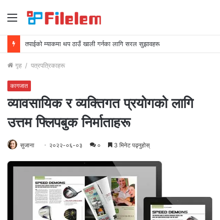
मेनु
म्याकमा स्क्रिनसटहरू कसरी मेटाउने
गृह
/
पत्रपत्रिकाहरू
कागजात
व्यावसायिक र व्यक्तिगत प्रयोगको लागि
उत्तम फ्लिपबुक निर्माताहरू
सुजाना
२०२२-०६-०३
०
3 मिनेट पढ्नुहोस्