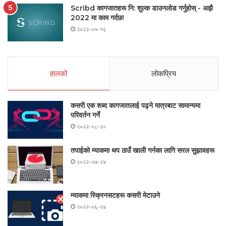
Scribd कागजातहरू नि: शुल्क डाउनलोड गर्नुहोस् - अझै
2022 मा काम गर्दछ!
२०२२-०५-१६
हालको
लोकप्रिय
कसरी एक शब्द कागजातलाई पढ्ने मात्रबाट सामान्यमा
परिवर्तन गर्ने
२०२२-०८-२०
तपाईको म्याकमा थप ठाउँ खाली गर्नका लागि सरल सुझावहरू
२०२२-०७-२४
म्याकमा स्क्रिनसटहरू कसरी मेटाउने
२०२२-०६-२४