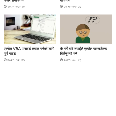
कसरी क्र्याक गर्ने
ठीक गर्ने
२०२१-०७-२०
२०२०-०१-२६
एक्सेल VBA पासवर्ड क्र्याक गर्नको लागि
के गर्ने यदि तपाईंले एक्सेल पासवर्डहरू
पूर्ण गाइड
बिर्सनुभयो भने
२०२१-१२-२५
२०२१-०८-०९