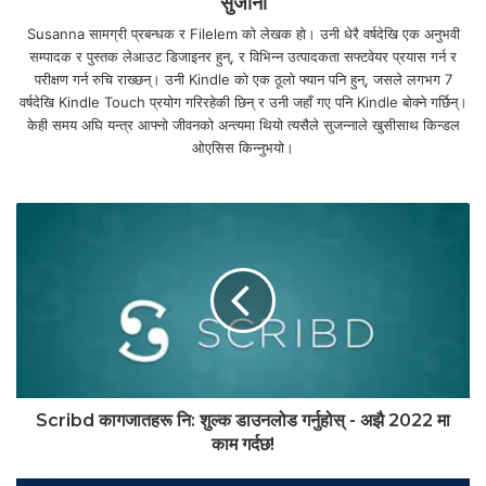
सुजाना
Susanna सामग्री प्रबन्धक र Filelem को लेखक हो। उनी धेरै वर्षदेखि एक अनुभवी
सम्पादक र पुस्तक लेआउट डिजाइनर हुन्, र विभिन्न उत्पादकता सफ्टवेयर प्रयास गर्न र
परीक्षण गर्न रुचि राख्छन्। उनी Kindle को एक ठूलो फ्यान पनि हुन्, जसले लगभग 7
वर्षदेखि Kindle Touch प्रयोग गरिरहेकी छिन् र उनी जहाँ गए पनि Kindle बोक्ने गर्छिन्।
केही समय अघि यन्त्र आफ्नो जीवनको अन्त्यमा थियो त्यसैले सुजन्नाले खुसीसाथ किन्डल
ओएसिस किन्नुभयो।
Scribd कागजातहरू नि: शुल्क डाउनलोड गर्नुहोस् - अझै 2022 मा
काम गर्दछ!