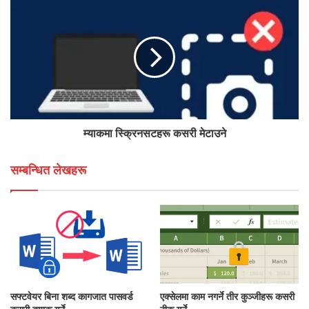
म्याकमा स्क्रिनसटहरू कसरी मेटाउने
सम्बन्धित लेखहरू
सफ्टवेयर बिना शब्द कागजात पासवर्ड
एक्सेलमा काम नगर्ने तीर कुञ्जीहरू कसरी