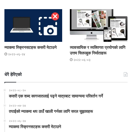
म्याकमा स्क्रिनसटहरू कसरी मेटाउने
व्यावसायिक र व्यक्तिगत प्रयोगको लागि
उत्तम फ्लिपबुक निर्माताहरू
२०२२-०६-२४
२०२२-०६-०३
धेरै हेरिएको
२०२२-०८-२०
कसरी एक शब्द कागजातलाई पढ्ने मात्रबाट सामान्यमा परिवर्तन गर्ने
२०२२-०७-२४
तपाईको म्याकमा थप ठाउँ खाली गर्नका लागि सरल सुझावहरू
२०२२-०६-२४
म्याकमा स्क्रिनसटहरू कसरी मेटाउने