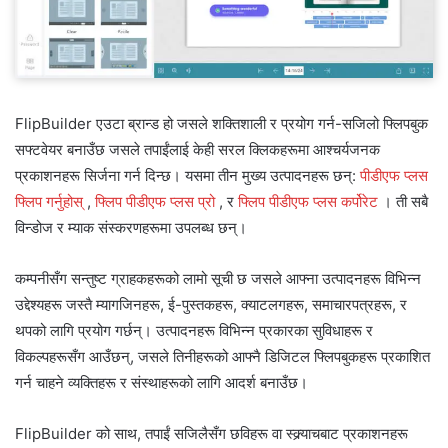
FlipBuilder एउटा ब्रान्ड हो जसले शक्तिशाली र प्रयोग गर्न-सजिलो फ्लिपबुक
सफ्टवेयर बनाउँछ जसले तपाईंलाई केही सरल क्लिकहरूमा आश्चर्यजनक
प्रकाशनहरू सिर्जना गर्न दिन्छ। यसमा तीन मुख्य उत्पादनहरू छन्:
पीडीएफ प्लस
फ्लिप गर्नुहोस्
,
फ्लिप पीडीएफ प्लस प्रो
, र
फ्लिप पीडीएफ प्लस कर्पोरेट
। ती सबै
विन्डोज र म्याक संस्करणहरूमा उपलब्ध छन्।
कम्पनीसँग सन्तुष्ट ग्राहकहरूको लामो सूची छ जसले आफ्ना उत्पादनहरू विभिन्न
उद्देश्यहरू जस्तै म्यागजिनहरू, ई-पुस्तकहरू, क्याटलगहरू, समाचारपत्रहरू, र
थपको लागि प्रयोग गर्छन्। उत्पादनहरू विभिन्न प्रकारका सुविधाहरू र
विकल्पहरूसँग आउँछन्, जसले तिनीहरूको आफ्नै डिजिटल फ्लिपबुकहरू प्रकाशित
गर्न चाहने व्यक्तिहरू र संस्थाहरूको लागि आदर्श बनाउँछ।
FlipBuilder को साथ, तपाईं सजिलैसँग छविहरू वा स्क्र्याचबाट प्रकाशनहरू