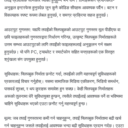
तपाईं प्राविधिक जानकार व्यक्ति हुनुहुन्न भने पनि। तिनीहरूसँग प्रयोगकर्ता-
अनुकूल इन्टरफेस हुनुपर्दछ जुन कुनै कोडिङ सीपहरू आवश्यक पर्दैन। बटन र
विकल्पहरू स्पष्ट रूपमा लेबल हुनुपर्छ, र समग्र प्रक्रिया सहज हुनुपर्छ।
आउटपुट गुणस्तर: यद्यपि तपाईंको फ्लिपबुकको आउटपुट गुणस्तर मूल पीडीएफ वा
छवि फाइलहरूको गुणस्तरद्वारा निर्धारण गरिन्छ, उत्कृष्ट फ्लिपबुक निर्माताहरूले
उत्तम सम्भव आउटपुटको लागि तपाइँको फाइलहरूलाई अनुकूलन गर्न सक्षम
हुनुपर्दछ। यो पनि PC, ट्याब्लेट र स्मार्टफोन सहित यन्त्रहरूको एक विस्तृत
श्रृंखला संग उपयुक्त हुनुपर्छ।
सुविधाहरू: फ्लिपबुक निर्माता छनोट गर्दा, तपाईंको लागि महत्त्वपूर्ण सुविधाहरूको
प्रकारलाई विचार गर्नुहोस्। यसमा सामाजिक मिडिया एकीकरण, भिडियो समर्थन,
पासवर्ड सुरक्षा, र थप कुराहरू समावेश हुन सक्छ। केही फ्लिपबुक निर्माताहरू
अरूको तुलनामा धेरै सुविधायुक्त हुन्छन्, त्यसैले तपाईंलाई आवश्यक पर्ने वा भविष्यमा
चाहिने सुविधाहरू भएको एउटा छनौट गर्नु महत्त्वपूर्ण हुन्छ।
मूल्य: जब तपाईं गुणस्तरमा कमी गर्न चाहनुहुन्न, तपाईं फ्लिपबुक निर्मातामा बढी खर्च
गर्न चाहनुहुन्न जसले तपाईंलाई आवश्यक भन्दा बढी सुविधाहरू प्रदान गर्दछ। एउटा