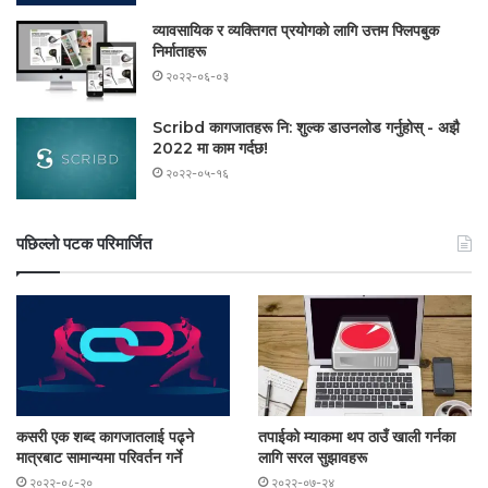
व्यावसायिक र व्यक्तिगत प्रयोगको लागि उत्तम फ्लिपबुक
निर्माताहरू
२०२२-०६-०३
Scribd कागजातहरू नि: शुल्क डाउनलोड गर्नुहोस् - अझै
2022 मा काम गर्दछ!
२०२२-०५-१६
पछिल्लो पटक परिमार्जित
कसरी एक शब्द कागजातलाई पढ्ने
तपाईको म्याकमा थप ठाउँ खाली गर्नका
मात्रबाट सामान्यमा परिवर्तन गर्ने
लागि सरल सुझावहरू
२०२२-०८-२०
२०२२-०७-२४