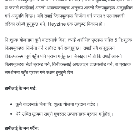
छ जसले तपाईंलाई आफ्नो आवश्यकताहरू अनुरूप आफ्नो फ्लिपबुकहरू अनुकूलित
गर्न अनुमति दिन्छ। यदि तपाइँ फ्लिपबुकहरू सिर्जना गर्न सरल र प्रभावकारी
तरिका खोज्दै हुनुहुन्छ भने, Heyzine एक उत्कृष्ट विकल्प हो।
नि:शुल्क योजनामा ​​कुनै वाटरमार्क बिना, तपाईं असीमित पृष्ठहरू सहित 5 नि:शुल्क
फ्लिपबुकहरू सिर्जना गर्न र होस्ट गर्न सक्नुहुन्छ। तपाइँ सबै अनुकूलन
विकल्पहरूमा पूर्ण पहुँच पनि प्राप्त गर्नुहुन्छ। बेफाइदा यो हो कि तपाईं आफ्नो
फ्लिपबुकहरू सेतो ब्रान्ड गर्न, तिनीहरूलाई अफलाइन डाउनलोड गर्न, वा ग्राहक
समर्थनमा पहुँच प्राप्त गर्न सक्षम हुनुहुने छैन।
हामीलाई के मन पर्छ:
कुनै वाटरमार्क बिना नि: शुल्क योजना प्रदान गर्दछ।
धेरै उचित मूल्यमा राम्रो गुणस्तर उत्पादनहरू प्रदान गर्नुहोस्।
हामीलाई के मन पर्दैन: