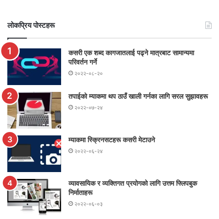
लोकप्रिय पोस्टहरू
कसरी एक शब्द कागजातलाई पढ्ने मात्रबाट सामान्यमा
परिवर्तन गर्ने
२०२२-०८-२०
तपाईको म्याकमा थप ठाउँ खाली गर्नका लागि सरल सुझावहरू
२०२२-०७-२४
म्याकमा स्क्रिनसटहरू कसरी मेटाउने
२०२२-०६-२४
व्यावसायिक र व्यक्तिगत प्रयोगको लागि उत्तम फ्लिपबुक
निर्माताहरू
२०२२-०६-०३