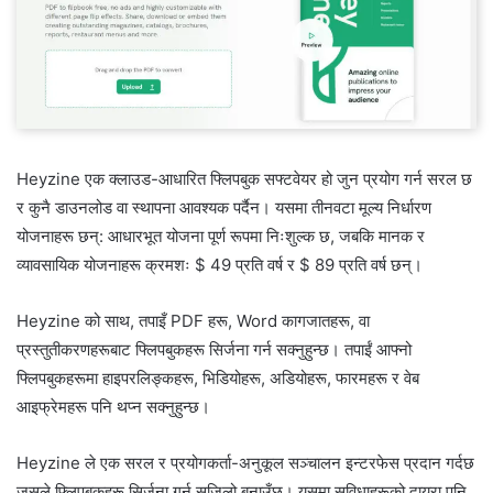
Heyzine एक क्लाउड-आधारित फ्लिपबुक सफ्टवेयर हो जुन प्रयोग गर्न सरल छ
र कुनै डाउनलोड वा स्थापना आवश्यक पर्दैन। यसमा तीनवटा मूल्य निर्धारण
योजनाहरू छन्: आधारभूत योजना पूर्ण रूपमा निःशुल्क छ, जबकि मानक र
व्यावसायिक योजनाहरू क्रमशः $ 49 प्रति वर्ष र $ 89 प्रति वर्ष छन्।
Heyzine को साथ, तपाइँ PDF हरू, Word कागजातहरू, वा
प्रस्तुतीकरणहरूबाट फ्लिपबुकहरू सिर्जना गर्न सक्नुहुन्छ। तपाईं आफ्नो
फ्लिपबुकहरूमा हाइपरलिङ्कहरू, भिडियोहरू, अडियोहरू, फारमहरू र वेब
आइफ्रेमहरू पनि थप्न सक्नुहुन्छ।
Heyzine ले एक सरल र प्रयोगकर्ता-अनुकूल सञ्चालन इन्टरफेस प्रदान गर्दछ
जसले फ्लिपबुकहरू सिर्जना गर्न सजिलो बनाउँछ। यसमा सुविधाहरूको दायरा पनि