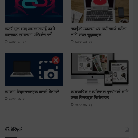
कसरी एक शब्द कागजातलाई पढ्ने
तपाईको म्याकमा थप ठाउँ खाली गर्नका
मात्रबाट सामान्यमा परिवर्तन गर्ने
लागि सरल सुझावहरू
२०२२-०८-२०
२०२२-०७-२४
म्याकमा स्क्रिनसटहरू कसरी मेटाउने
व्यावसायिक र व्यक्तिगत प्रयोगको लागि
उत्तम फ्लिपबुक निर्माताहरू
२०२२-०६-२४
२०२२-०६-०३
धेरै हेरिएको