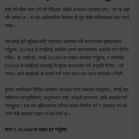
केही वर्ष पहिले काम गर्ने धेरै विधिहरू अहिले असफल भइरहेका छन्। तर यो अझै
पनि सम्भव छ। यो एक आधिकारिक विशेषता हो जुन केहि मानिसहरूले याद नगर्न
सक्छ।
जब तपाइँ पूर्ण पहुँचको लागि सदस्यता आवश्यक पर्ने कागजातको पूर्वावलोकन
गर्नुहुन्छ, Scribd ले तपाइँलाई तपाइँको आफ्नै कागजातहरू अपलोड गर्न प्रेरित
गर्नेछ। हो, त्यही हो। तपाइँ Scribd मा फाइल अपलोड गर्नुहुन्छ, र त्यसपछि
Scribd ले तपाइँलाई अरुलाई नि:शुल्क डाउनलोड गर्न अनुमति दिनेछ। धेरै
सरल। हामी तपाईलाई यो कसरी गर्ने भनेर चरण-दर-चरण मार्गदर्शन गर्नेछौं।
कृपया अनाधिकृत लिखित कार्यहरू अपलोड नगर्न सावधान रहनुहोस्। तपाइँ एक
व्यक्तिगत प्रस्तुतीकरण, अनुसन्धान पत्र, कानूनी कागजात, आदि अपलोड गर्न
सक्नुहुन्छ। एक थप सुविधाजनक तरिका फाइल सिर्जना गर्न र अपलोड गर्न को
लागी केहि शब्दहरु टाइप गर्न को लागी छ।
चरण 1. Scribd मा साइन इन गर्नुहोस्