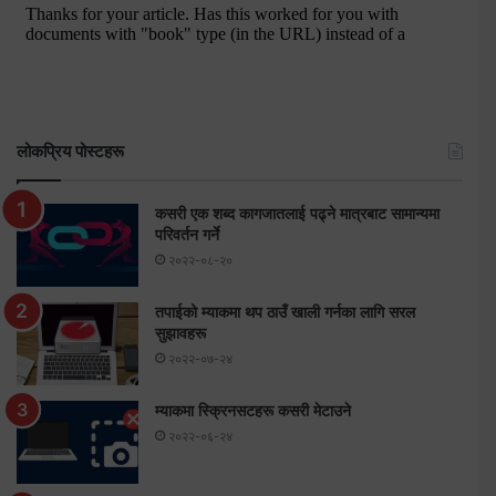
लोकप्रिय पोस्टहरू
कसरी एक शब्द कागजातलाई पढ्ने मात्रबाट सामान्यमा
परिवर्तन गर्ने
२०२२-०८-२०
तपाईको म्याकमा थप ठाउँ खाली गर्नका लागि सरल
सुझावहरू
२०२२-०७-२४
म्याकमा स्क्रिनसटहरू कसरी मेटाउने
२०२२-०६-२४