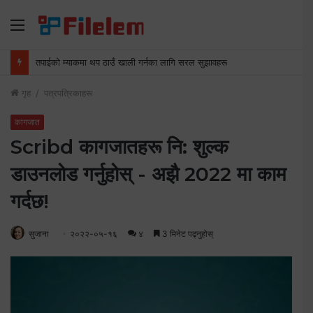
मेनु
म्याकमा स्क्रिनसटहरू कसरी मेटाउने
गृह
/
पत्रपत्रिकाहरू
कागजात
Scribd कागजातहरू नि: शुल्क
डाउनलोड गर्नुहोस् - अझै 2022 मा काम
गर्दछ!
सुजाना
२०२२-०५-१६
४
3 मिनेट पढ्नुहोस्