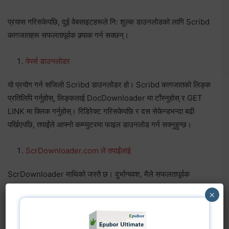
प्रयास गरिसकेपछि, दुई वेबसाइटहरूले नि: शुल्क डाउनलोडको लागि Scribd
कागजातहरू सफलतापूर्वक क्र्याक गर्न सक्छन्।
पेपर्स डाउनलोडर
यो प्रयोग गर्न सजिलो Scribd डाउनलोडर हो। Scribd कागजातको लिङ्क
प्रतिलिपि गर्नुहोस्, लिङ्कलाई DocDownloader मा टाँस्नुहोस् र GET
LINK मा क्लिक गर्नुहोस्। रिडिरेक्ट गरिसकेपछि र दस सेकेन्डभन्दा बढी
पर्खिएपछि, तपाईंले आफ्नो कम्प्युटरमा फाइल डाउनलोड गर्न सक्नुहुन्छ।
ScrDownloader.com ले तपाईंलाई
ScrDownloader माथिको जस्तै छ। दुर्भाग्यवश, मैले सफलतापूर्वक
Scribd कागजात डाउनलोड गरेपछि, यो साइटले 'माफ गर्नुहोस्, हाम्रो सेवा
×
अहिले अफलाइन छ। कृपया पछि फेरि प्रयास गर्नुहोस्'।
यो एक पूरक विकल्प हुन सक्छ।