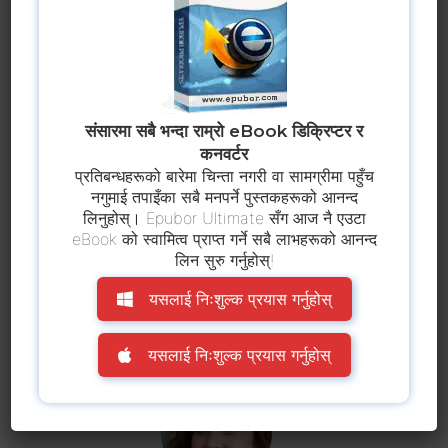
हामी आशा गर्दछौं कि तपाईंले तपाईंलाई आवश्यक पर्ने Scribd कागजात फेला
पार्न र कुनै समस्या बिना डाउनलोड गर्न सक्नुहुन्छ। यो तपाइँको कम्प्युटर मा एक
पटक, तपाइँ गर्न सक्नुहुन्छ
Kindle मा Scribd अफलाइन पढ्नुहोस्
वा
जुनसुकै उपकरण तपाईलाई मनपर्छ। यदि तपाइँसँग कुनै प्रश्नहरू छन् भने
संसारमा सबै भन्दा राम्रो eBook डिक्रिप्टर र
हामीलाई टिप्पणीहरूमा थाहा दिनुहोस्।
कनवर्टर
प्रतिबन्धहरूको बारेमा चिन्ता नगरी वा सामग्रीमा पहुँच
नगुमाई तपाइँका सबै मनपर्ने पुस्तकहरूको आनन्द
र यदि तपाईंलाई यो गाइड उपयोगी छ भन्ने लाग्छ भने, यसलाई साझा गर्न
लिनुहोस्। Epubor Ultimate सँग आज नै एउटा
नबिर्सनुहोस्। यसले साँच्चै मद्दत गर्छ।
eBook को स्वामित्व प्राप्त गर्ने सबै लाभहरूको आनन्द
लिन सुरु गर्नुहोस्!
यसलाई निःशुल्क प्रयास गर्नुहोस्
यसलाई निःशुल्क प्रयास गर्नुहोस्