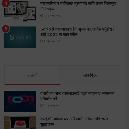
व्यावसायिक र व्यक्तिगत प्रयोगको लागि उत्तम फ्लिपबुक
निर्माताहरू
२०२२-०६-०३
Scribd कागजातहरू नि: शुल्क डाउनलोड गर्नुहोस् -
अझै 2022 मा काम गर्दछ!
२०२२-०५-१६
हालको
लोकप्रिय
कसरी एक शब्द कागजातलाई पढ्ने मात्रबाट सामान्यमा
परिवर्तन गर्ने
२०२२-०८-२०
तपाईको म्याकमा थप ठाउँ खाली गर्नका लागि सरल
सुझावहरू