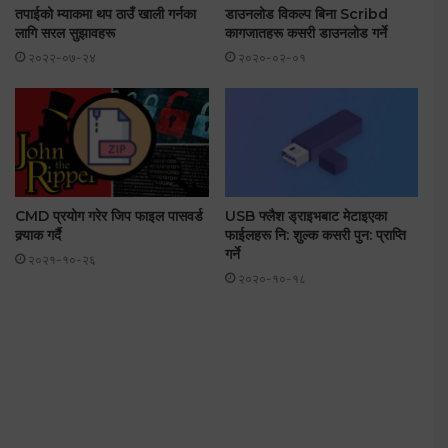
तपाईको म्याकमा थप ठाउँ खाली गर्नका
डाउनलोड विकल्प बिना Scribd
लागि सरल सुझावहरू
कागजातहरू कसरी डाउनलोड गर्ने
२०२२-०७-२४
२०२०-०२-०१
CMD प्रयोग गरेर जिप फाइल पासवर्ड
USB फ्लैश ड्राइभबाट मेटाइएका
क्र्याक गर्दै
फाईलहरू नि: शुल्क कसरी पुन: प्राप्ति
गर्ने
२०२१-१०-२६
२०२०-१०-१८