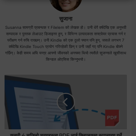
सुजाना
Susanna सामग्री प्रबन्धक र Filelem को लेखक हो। उनी धेरै वर्षदेखि एक अनुभवी
सम्पादक र पुस्तक लेआउट डिजाइनर हुन्, र विभिन्न उत्पादकता सफ्टवेयर प्रयास गर्न र
परीक्षण गर्न रुचि राख्छन्। उनी Kindle को एक ठूलो फ्यान पनि हुन्, जसले लगभग 7
वर्षदेखि Kindle Touch प्रयोग गरिरहेकी छिन् र उनी जहाँ गए पनि Kindle बोक्ने
गर्छिन्। केही समय अघि यन्त्र आफ्नो जीवनको अन्त्यमा थियो त्यसैले सुजन्नाले खुसीसाथ
किन्डल ओएसिस किन्नुभयो।
कसरी 4 सजिलो चरणहरूमा PDF लाई फ्लिपबुकमा रूपान्तरण गर्ने