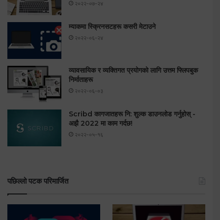
२०२२-०७-२४
म्याकमा स्क्रिनसटहरू कसरी मेटाउने
२०२२-०६-२४
व्यावसायिक र व्यक्तिगत प्रयोगको लागि उत्तम फ्लिपबुक
निर्माताहरू
२०२२-०६-०३
Scribd कागजातहरू नि: शुल्क डाउनलोड गर्नुहोस् -
अझै 2022 मा काम गर्दछ!
२०२२-०५-१६
पछिल्लो पटक परिमार्जित