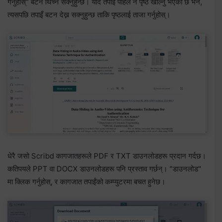
गर्नुहोस्" बटन थिच्न सक्नुहुन्छ। यदि तपाइँ पहिले नै पृष्ठ खोल्नु भएको छ भने,
त्यसपछि तपाइँ बटन देख्न सक्नुहुन्छ ताकि पृष्ठलाई ताजा गर्नुहोस्।
धेरै जसो Scribd कागजातहरूले PDF र TXT डाउनलोडहरू प्रदान गर्दछ।
कतिपयले PPT वा DOCX डाउनलोडहरू पनि प्रस्ताव गर्छन्। "डाउनलोड"
मा क्लिक गर्नुहोस्, र कागजात तपाईंको कम्प्युटरमा बचत हुनेछ।