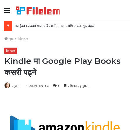
मेनु
म्याकमा स्क्रिनसटहरू कसरी मेटाउने
गृह
/
किन्डल
किन्डल
Kindle मा Google Play Books
कसरी पढ्ने
सुजाना
२०२१-०५-०३
०
२ मिनेट पढ्नुहोस्