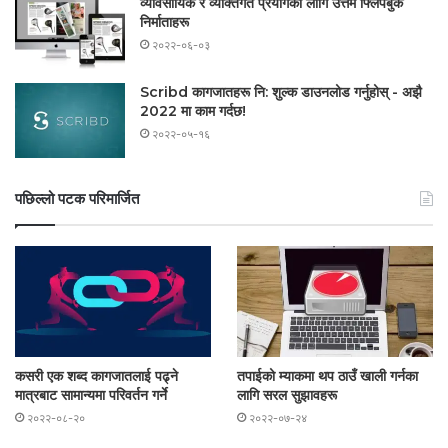
व्यावसायिक र व्यक्तिगत प्रयोगको लागि उत्तम फ्लिपबुक
निर्माताहरू
२०२२-०६-०३
Scribd कागजातहरू नि: शुल्क डाउनलोड गर्नुहोस् - अझै
2022 मा काम गर्दछ!
२०२२-०५-१६
पछिल्लो पटक परिमार्जित
कसरी एक शब्द कागजातलाई पढ्ने
तपाईको म्याकमा थप ठाउँ खाली गर्नका
मात्रबाट सामान्यमा परिवर्तन गर्ने
लागि सरल सुझावहरू
२०२२-०८-२०
२०२२-०७-२४