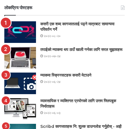
लोकप्रिय पोस्टहरू
कसरी एक शब्द कागजातलाई पढ्ने मात्रबाट सामान्यमा
परिवर्तन गर्ने
२०२२-०८-२०
तपाईको म्याकमा थप ठाउँ खाली गर्नका लागि सरल सुझावहरू
२०२२-०७-२४
म्याकमा स्क्रिनसटहरू कसरी मेटाउने
२०२२-०६-२४
व्यावसायिक र व्यक्तिगत प्रयोगको लागि उत्तम फ्लिपबुक
निर्माताहरू
२०२२-०६-०३
Scribd कागजातहरू नि: शुल्क डाउनलोड गर्नुहोस् - अझै