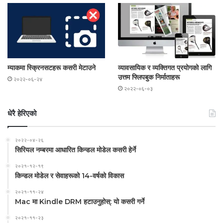
म्याकमा स्क्रिनसटहरू कसरी मेटाउने
व्यावसायिक र व्यक्तिगत प्रयोगको लागि
उत्तम फ्लिपबुक निर्माताहरू
२०२२-०६-२४
२०२२-०६-०३
धेरै हेरिएको
२०२२-०४-२६
सिरियल नम्बरमा आधारित किन्डल मोडेल कसरी हेर्ने
२०२१-१२-१९
किन्डल मोडेल र सेवाहरूको 14-वर्षको विकास
२०२१-११-२४
Mac मा Kindle DRM हटाउनुहोस्: यो कसरी गर्ने
२०२१-११-२३