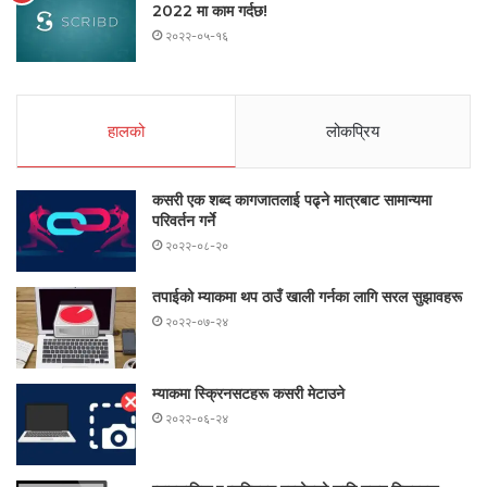
2022 मा काम गर्दछ!
२०२२-०५-१६
हालको
लोकप्रिय
कसरी एक शब्द कागजातलाई पढ्ने मात्रबाट सामान्यमा
परिवर्तन गर्ने
२०२२-०८-२०
तपाईको म्याकमा थप ठाउँ खाली गर्नका लागि सरल सुझावहरू
२०२२-०७-२४
म्याकमा स्क्रिनसटहरू कसरी मेटाउने
२०२२-०६-२४