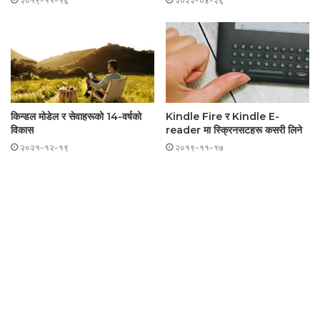
२०१९-११-१६
२०२२-०४-२६
किन्डल मोडेल र सेवाहरूको 14-वर्षको
Kindle Fire र Kindle E-
विकास
reader मा स्क्रिनसटहरू कसरी लिने
२०२१-१२-१९
२०१९-११-१७