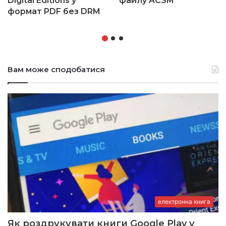
Digital Editions у
файлу ACSM
формат PDF без DRM
Вам може сподобатися
електронна книга
Як роздрукувати книги Google Play у