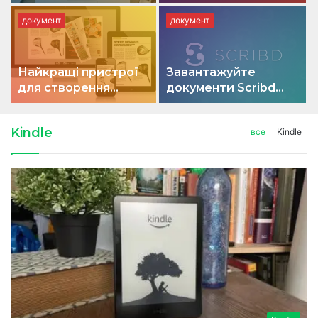
вашому Mac
документ
документ
Найкращі пристрої
Завантажуйте
для створення
документи Scribd
фліпбуків для
безкоштовно – все
професійного та
ще працює в 2022
Kindle
все
Kindle
особистого
році!
використання