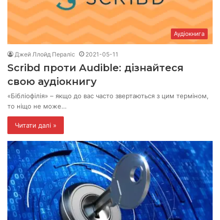
Аудіокнига
Джей Ллойд Пераліс
2021-05-11
Scribd проти Audible: дізнайтеся
свою аудіокнигу
«Бібліофілія» – якщо до вас часто звертаються з цим терміном,
то ніщо не може…
Читати далі »