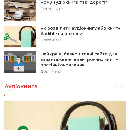
Чому аудіокниги такі дорогі?
2020-02-02
Як розділити аудіокнигу або книгу
Audible на розділи
2021-07-11
Найкращі безкоштовні сайти для
завантаження електронних книг –
постійні оновлення
2019-11-12
Аудіокнига
Поперед
Нас
сторінка
стор