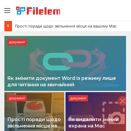
Меню
Прості поради щодо звільнення місця на вашому Mac
документ
Як змінити документ Word із режиму лише
для читання на звичайний
документ
документ
Прості поради щодо
Як видалити знімки
звільнення місця на
екрана на Mac