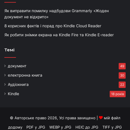
Як виправити помилку надбудови Grammarly «Жоден
документ не відкрито»
8 корисних фактів і порад про Kindle Cloud Reader
Як робити знімки екрана на Kindle Fire та Kindle E-reader
Темі
документ
49
електронна книга
30
Аудіокнига
22
Kindle
18 років
© Авторське право 2026, Усі права захищено |
мій файл
додому
PDF у JPG
WEBP у JPG
HEIC до JPG
TIFF у JPG