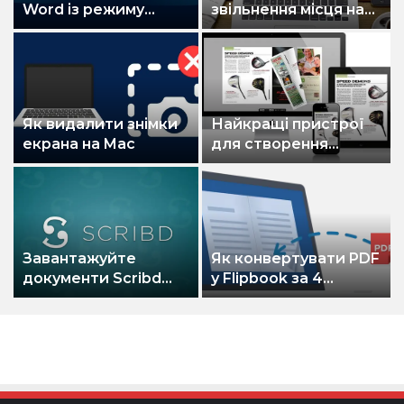
Word із режиму
звільнення місця на
лише для читання на
вашому Mac
звичайний
Як видалити знімки
Найкращі пристрої
екрана на Mac
для створення
фліпбуків для
професійного та
особистого
використання
Завантажуйте
Як конвертувати PDF
документи Scribd
у Flipbook за 4
безкоштовно – все
простих кроки
ще працює в 2022
році!