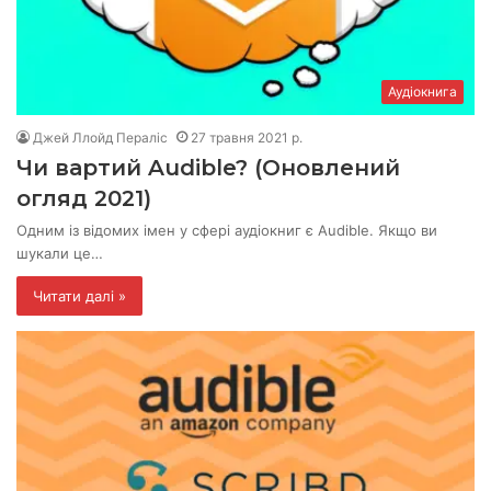
Аудіокнига
Джей Ллойд Пераліс
27 травня 2021 р.
Чи вартий Audible? (Оновлений
огляд 2021)
Одним із відомих імен у сфері аудіокниг є Audible. Якщо ви
шукали це…
Читати далі »