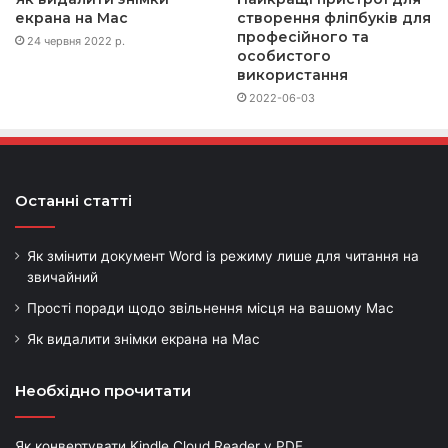
екрана на Mac
створення фліпбуків для
професійного та
24 червня 2022 р.
особистого
використання
2022-06-03
Останні статті
Як змінити документ Word із режиму лише для читання на
звичайний
Прості поради щодо звільнення місця на вашому Mac
Як видалити знімки екрана на Mac
Необхідно прочитати
Як конвертувати Kindle Cloud Reader у PDF