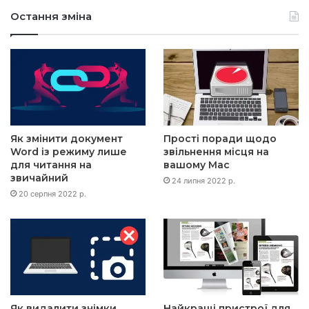
Остання зміна
Як змінити документ
Прості поради щодо
Word із режиму лише
звільнення місця на
для читання на
вашому Mac
звичайний
24 липня 2022 р.
20 серпня 2022 р.
Як видалити знімки
Найкращі пристрої для