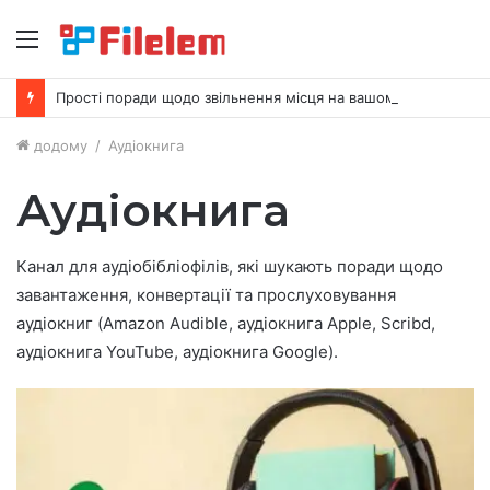
Меню
Прості поради щодо звільнення місця на вашому Mac
додому
/
Аудіокнига
Аудіокнига
Канал для аудіобібліофілів, які шукають поради щодо
завантаження, конвертації та прослуховування
аудіокниг (Amazon Audible, аудіокнига Apple, Scribd,
аудіокнига YouTube, аудіокнига Google).