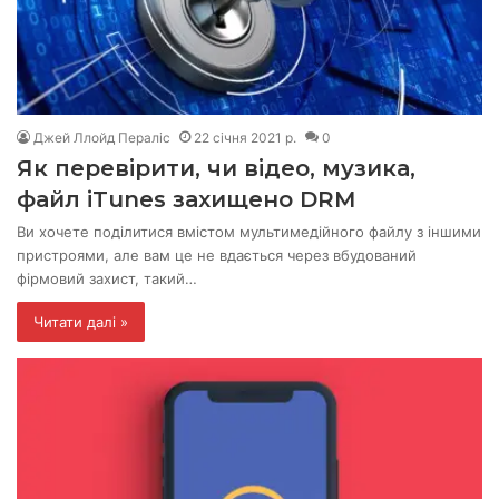
Джей Ллойд Пераліс
22 січня 2021 р.
0
Як перевірити, чи відео, музика,
файл iTunes захищено DRM
Ви хочете поділитися вмістом мультимедійного файлу з іншими
пристроями, але вам це не вдається через вбудований
фірмовий захист, такий…
Читати далі »