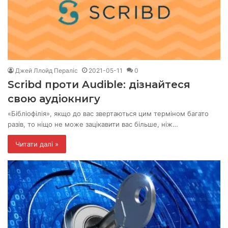
Джей Ллойд Пераліс
2021-05-11
0
Scribd проти Audible: дізнайтеся
свою аудіокнигу
«Бібліофілія», якщо до вас звертаються цим терміном багато
разів, то ніщо не може зацікавити вас більше, ніж…
Читати далі »