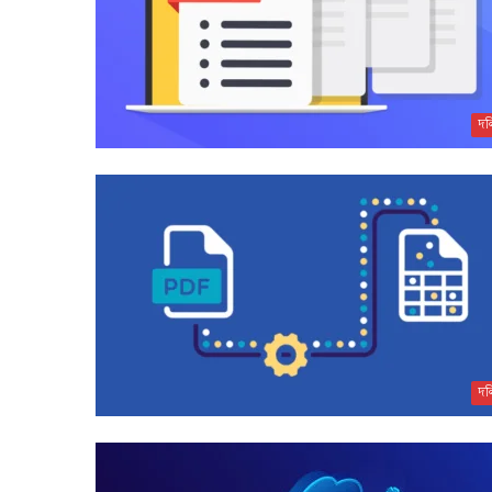
দল
দল