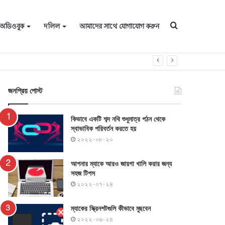
জন্য
অডিওবুক
দলিল
আমাদের সাথে যোগাযোগ করুন
অনুসন্ধান
জনপ্রিয় পোস্ট
কিভাবে একটি শব্দ নথি শুধুমাত্র পঠন থেকে
স্বাভাবিক পরিবর্তন করতে হয়
করুন
২০২২-০৮-২০
আপনার ম্যাকে আরও জায়গা খালি করার জন্য
সহজ টিপস
২০২২-০৭-২৪
ম্যাকের স্ক্রিনশটগুলি কীভাবে মুছবেন
২০২২-০৬-২৪