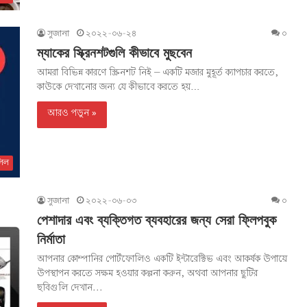
সুজানা
২০২২-০৬-২৪
০
ম্যাকের স্ক্রিনশটগুলি কীভাবে মুছবেন
আমরা বিভিন্ন কারণে স্ক্রিনশট নিই – একটি মজার মুহূর্ত ক্যাপচার করতে,
কাউকে দেখানোর জন্য যে কীভাবে করতে হয়…
আরও পড়ুন »
িল
সুজানা
২০২২-০৬-০৩
০
পেশাদার এবং ব্যক্তিগত ব্যবহারের জন্য সেরা ফ্লিপবুক
নির্মাতা
আপনার কোম্পানির পোর্টফোলিও একটি ইন্টারেক্টিভ এবং আকর্ষক উপায়ে
উপস্থাপন করতে সক্ষম হওয়ার কল্পনা করুন, অথবা আপনার ছুটির
ছবিগুলি দেখান...