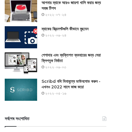
আপনার ম্যাকে আরও জায়গা খালি করার জন্য
সহজ টিপস
২০২২-০৭-২৪
ম্যাকের স্ক্রিনশটগুলি কীভাবে মুছবেন
২০২২-০৬-২৪
পেশাদার এবং ব্যক্তিগত ব্যবহারের জন্য সেরা
ফ্লিপবুক নির্মাতা
২০২২-০৬-০৩
Scribd নথি বিনামূল্যে ডাউনলোড করুন -
এখনও 2022 সালে কাজ করে!
২০২২-০৫-১৬
সর্বশেষ সংশোধিত