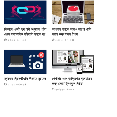
কিভাবে একটি শব্দ নথি শুধুমাত্র পঠন
আপনার ম্যাকে আরও জায়গা খালি
থেকে স্বাভাবিক পরিবর্তন করতে হয়
করার জন্য সহজ টিপস
২০২২-০৮-২০
২০২২-০৭-২৪
ম্যাকের স্ক্রিনশটগুলি কীভাবে মুছবেন
পেশাদার এবং ব্যক্তিগত ব্যবহারের
জন্য সেরা ফ্লিপবুক নির্মাতা
২০২২-০৬-২৪
২০২২-০৬-০৩