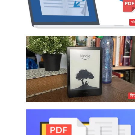
দল
কিন