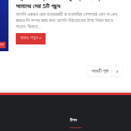
আমাদের সেরা 5টি পছন্দ৷
আপনি একজন হোম ব্যবহারকারী বা ব্যবসায়িক পেশাদারই হোন না কেন,
কাজগুলি সম্পন্ন করার জন্য আপনি উইন্ডোজের উপর নির্ভর করতে
পারেন। হিসাবে…
আরও পড়ুন »
িল
পরবর্তী পৃষ্ঠা
টিপস