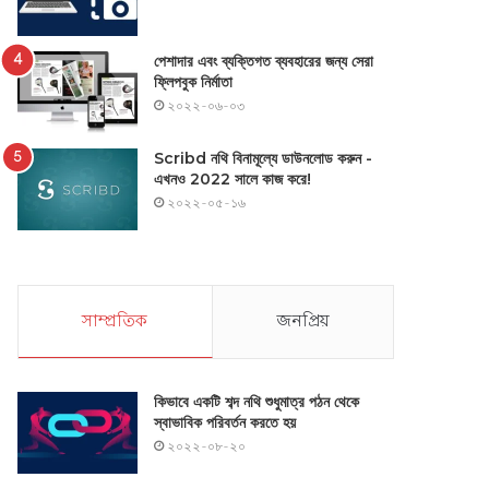
পেশাদার এবং ব্যক্তিগত ব্যবহারের জন্য সেরা
ফ্লিপবুক নির্মাতা
২০২২-০৬-০৩
Scribd নথি বিনামূল্যে ডাউনলোড করুন -
এখনও 2022 সালে কাজ করে!
২০২২-০৫-১৬
সাম্প্রতিক
জনপ্রিয়
কিভাবে একটি শব্দ নথি শুধুমাত্র পঠন থেকে
স্বাভাবিক পরিবর্তন করতে হয়
২০২২-০৮-২০