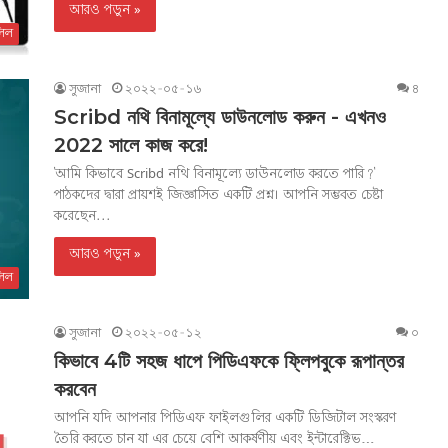
আরও পড়ুন »
িল
সুজানা
২০২২-০৫-১৬
৪
Scribd নথি বিনামূল্যে ডাউনলোড করুন - এখনও
2022 সালে কাজ করে!
'আমি কিভাবে Scribd নথি বিনামূল্যে ডাউনলোড করতে পারি?'
পাঠকদের দ্বারা প্রায়শই জিজ্ঞাসিত একটি প্রশ্ন। আপনি সম্ভবত চেষ্টা
করেছেন...
আরও পড়ুন »
িল
সুজানা
২০২২-০৫-১২
০
কিভাবে 4টি সহজ ধাপে পিডিএফকে ফ্লিপবুকে রূপান্তর
করবেন
আপনি যদি আপনার পিডিএফ ফাইলগুলির একটি ডিজিটাল সংস্করণ
তৈরি করতে চান যা এর চেয়ে বেশি আকর্ষণীয় এবং ইন্টারেক্টিভ…