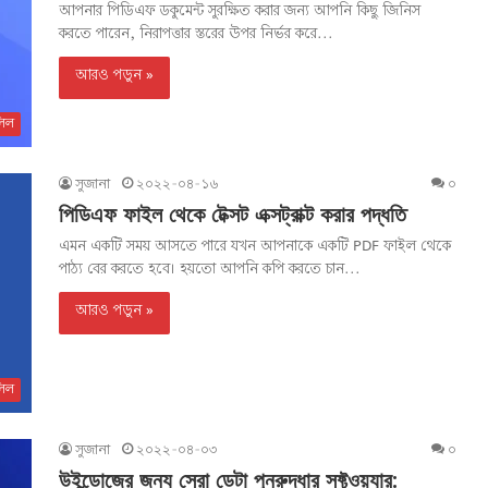
আপনার পিডিএফ ডকুমেন্ট সুরক্ষিত করার জন্য আপনি কিছু জিনিস
করতে পারেন, নিরাপত্তার স্তরের উপর নির্ভর করে...
আরও পড়ুন »
িল
সুজানা
২০২২-০৪-১৬
০
পিডিএফ ফাইল থেকে টেক্সট এক্সট্রাক্ট করার পদ্ধতি
এমন একটি সময় আসতে পারে যখন আপনাকে একটি PDF ফাইল থেকে
পাঠ্য বের করতে হবে। হয়তো আপনি কপি করতে চান...
আরও পড়ুন »
িল
সুজানা
২০২২-০৪-০৩
০
উইন্ডোজের জন্য সেরা ডেটা পুনরুদ্ধার সফ্টওয়্যার: