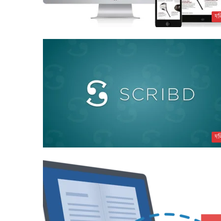
দল
দল