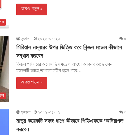
আরও পড়ুন »
িল
সুজানা
২০২২-০৪-২৬
০
সিরিয়াল নম্বরের উপর ভিত্তি করে কিন্ডল মডেল কীভাবে
সন্ধান করবেন
কিন্ডল পরিবারের অনেক ভিন্ন মডেল আছে। আপনার কাছে কোন
মডেলটি আছে তা বলা কঠিন হতে পারে...
আরও পড়ুন »
্ডল
সুজানা
২০২২-০৪-২১
০
মাত্র কয়েকটি সহজ ধাপে কীভাবে পিডিএফকে 'অনিরাপদ'
করবেন