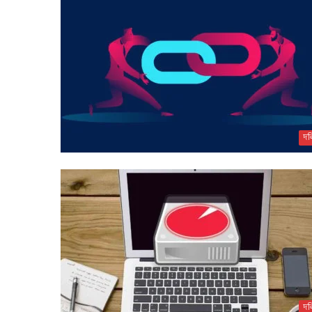
দল
দল