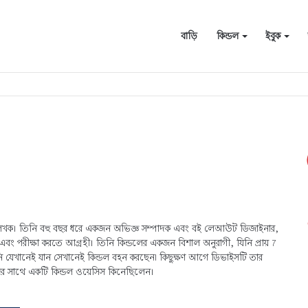
বাড়ি
কিন্ডল
ইবুক
টিপস
এবং লেখক। তিনি বহু বছর ধরে একজন অভিজ্ঞ সম্পাদক এবং বই লেআউট ডিজাইনার,
া এবং পরীক্ষা করতে আগ্রহী। তিনি কিন্ডলের একজন বিশাল অনুরাগী, যিনি প্রায় 7
নি যেখানেই যান সেখানেই কিন্ডল বহন করছেন৷ কিছুক্ষণ আগে ডিভাইসটি তার
দের সাথে একটি কিন্ডল ওয়েসিস কিনেছিলেন।