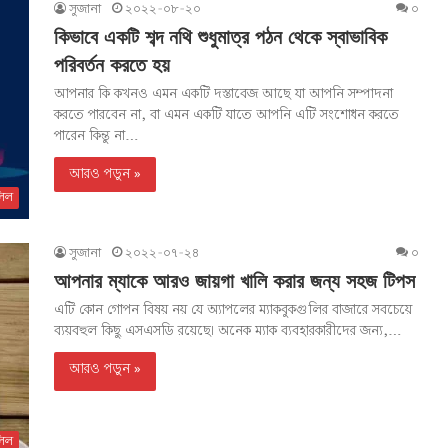
সুজানা
২০২২-০৮-২০
০
কিভাবে একটি শব্দ নথি শুধুমাত্র পঠন থেকে স্বাভাবিক
পরিবর্তন করতে হয়
আপনার কি কখনও এমন একটি দস্তাবেজ আছে যা আপনি সম্পাদনা
করতে পারবেন না, বা এমন একটি যাতে আপনি এটি সংশোধন করতে
পারেন কিন্তু না…
আরও পড়ুন »
িল
সুজানা
২০২২-০৭-২৪
০
আপনার ম্যাকে আরও জায়গা খালি করার জন্য সহজ টিপস
এটি কোন গোপন বিষয় নয় যে অ্যাপলের ম্যাকবুকগুলির বাজারে সবচেয়ে
ব্যয়বহুল কিছু এসএসডি রয়েছে৷ অনেক ম্যাক ব্যবহারকারীদের জন্য,…
আরও পড়ুন »
িল