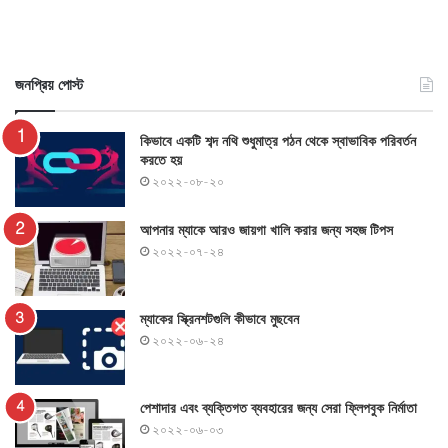
জনপ্রিয় পোস্ট
কিভাবে একটি শব্দ নথি শুধুমাত্র পঠন থেকে স্বাভাবিক পরিবর্তন
করতে হয়
২০২২-০৮-২০
আপনার ম্যাকে আরও জায়গা খালি করার জন্য সহজ টিপস
২০২২-০৭-২৪
ম্যাকের স্ক্রিনশটগুলি কীভাবে মুছবেন
২০২২-০৬-২৪
পেশাদার এবং ব্যক্তিগত ব্যবহারের জন্য সেরা ফ্লিপবুক নির্মাতা
২০২২-০৬-০৩