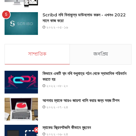
Scribd নথি বিনামূল্যে ডাউনলোড করুন - এখনও 2022
সালে কাজ করে!
২০২২-০৫-১৬
সাম্প্রতিক
জনপ্রিয়
কিভাবে একটি শব্দ নথি শুধুমাত্র পঠন থেকে স্বাভাবিক পরিবর্তন
করতে হয়
২০২২-০৮-২০
আপনার ম্যাকে আরও জায়গা খালি করার জন্য সহজ টিপস
২০২২-০৭-২৪
ম্যাকের স্ক্রিনশটগুলি কীভাবে মুছবেন
২০২২-০৬-২৪