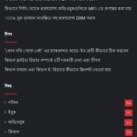
কিভাবে পিসি/ম্যাকে শ্রবণযোগ্য অডিওবুকগুলিকে MP3 তে রূপান্তর করা যায়
100% মূল গুণমান সংরক্ষিত সহ শ্রবণযোগ্য DRM সরান
টিপস
"কোন নথি খোলা নেই" এর ব্যাকরণগত অ্যাড-ইন ত্রুটি কীভাবে ঠিক করবেন
কিন্ডল ক্লাউড রিডার সম্পর্কে 8টি দরকারী তথ্য এবং টিপস
কিন্ডল ফায়ার এবং কিন্ডল ই-রিডারে কীভাবে স্ক্রিনশট নেওয়া যায়
বিষয়
দলিল
৪৯
ইবুক
৩০
অডিওবুক
২২
কিন্ডল
১৮