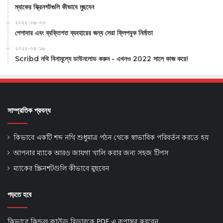
ম্যাকের স্ক্রিনশটগুলি কীভাবে মুছবেন
২০২২-০৬-০৩
পেশাদার এবং ব্যক্তিগত ব্যবহারের জন্য সেরা ফ্লিপবুক নির্মাতা
২০২২-০৫-১৬
Scribd নথি বিনামূল্যে ডাউনলোড করুন - এখনও 2022 সালে কাজ করে!
সাম্প্রতিক প্রবন্ধ
কিভাবে একটি শব্দ নথি শুধুমাত্র পঠন থেকে স্বাভাবিক পরিবর্তন করতে হয়
আপনার ম্যাকে আরও জায়গা খালি করার জন্য সহজ টিপস
ম্যাকের স্ক্রিনশটগুলি কীভাবে মুছবেন
পড়তে হবে
কিভাবে কিন্ডল ক্লাউড রিডারকে PDF এ রূপান্তর করবেন