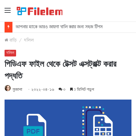
মেনু
আপনার ম্যাকে আরও জায়গা খালি করার জন্য সহজ টিপস
বাড়ি
/
দলিল
দলিল
পিডিএফ ফাইল থেকে টেক্সট এক্সট্রাক্ট করার
পদ্ধতি
সুজানা
২০২২-০৪-১৬
০
3 মিনিট পড়ুন