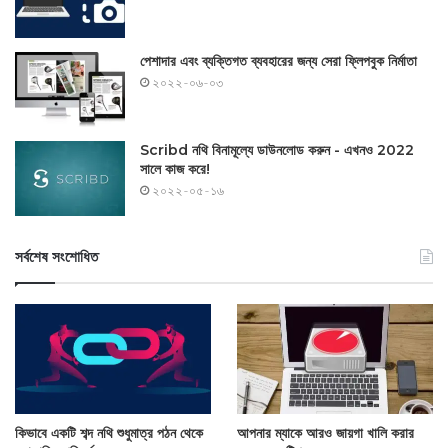
পেশাদার এবং ব্যক্তিগত ব্যবহারের জন্য সেরা ফ্লিপবুক নির্মাতা
২০২২-০৬-০৩
Scribd নথি বিনামূল্যে ডাউনলোড করুন - এখনও 2022
সালে কাজ করে!
২০২২-০৫-১৬
সর্বশেষ সংশোধিত
কিভাবে একটি শব্দ নথি শুধুমাত্র পঠন থেকে
আপনার ম্যাকে আরও জায়গা খালি করার