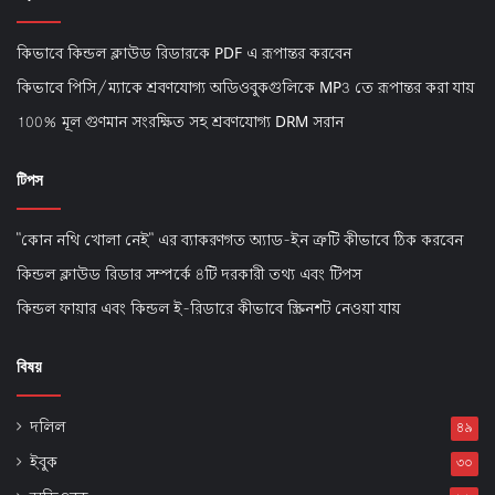
কিভাবে কিন্ডল ক্লাউড রিডারকে PDF এ রূপান্তর করবেন
কিভাবে পিসি/ম্যাকে শ্রবণযোগ্য অডিওবুকগুলিকে MP3 তে রূপান্তর করা যায়
100% মূল গুণমান সংরক্ষিত সহ শ্রবণযোগ্য DRM সরান
টিপস
"কোন নথি খোলা নেই" এর ব্যাকরণগত অ্যাড-ইন ত্রুটি কীভাবে ঠিক করবেন
কিন্ডল ক্লাউড রিডার সম্পর্কে 8টি দরকারী তথ্য এবং টিপস
কিন্ডল ফায়ার এবং কিন্ডল ই-রিডারে কীভাবে স্ক্রিনশট নেওয়া যায়
বিষয়
দলিল
৪৯
ইবুক
৩০