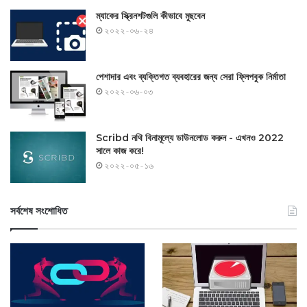
ম্যাকের স্ক্রিনশটগুলি কীভাবে মুছবেন
২০২২-০৬-২৪
পেশাদার এবং ব্যক্তিগত ব্যবহারের জন্য সেরা ফ্লিপবুক নির্মাতা
২০২২-০৬-০৩
Scribd নথি বিনামূল্যে ডাউনলোড করুন - এখনও 2022
সালে কাজ করে!
২০২২-০৫-১৬
সর্বশেষ সংশোধিত