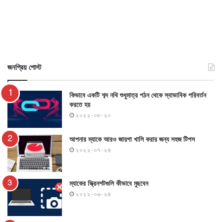
জনপ্রিয় পোস্ট
কিভাবে একটি শব্দ নথি শুধুমাত্র পঠন থেকে স্বাভাবিক পরিবর্তন
করতে হয়
২০২২-০৮-২০
আপনার ম্যাকে আরও জায়গা খালি করার জন্য সহজ টিপস
২০২২-০৭-২৪
ম্যাকের স্ক্রিনশটগুলি কীভাবে মুছবেন
২০২২-০৬-২৪