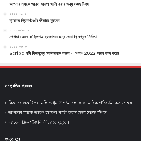
আপনার ম্যাকে আরও জায়গা খালি করার জন্য সহজ টিপস
২০২২-০৬-২৪
ম্যাকের স্ক্রিনশটগুলি কীভাবে মুছবেন
২০২২-০৬-০৩
পেশাদার এবং ব্যক্তিগত ব্যবহারের জন্য সেরা ফ্লিপবুক নির্মাতা
২০২২-০৫-১৬
Scribd নথি বিনামূল্যে ডাউনলোড করুন - এখনও 2022 সালে কাজ করে!
সাম্প্রতিক প্রবন্ধ
কিভাবে একটি শব্দ নথি শুধুমাত্র পঠন থেকে স্বাভাবিক পরিবর্তন করতে হয়
আপনার ম্যাকে আরও জায়গা খালি করার জন্য সহজ টিপস
ম্যাকের স্ক্রিনশটগুলি কীভাবে মুছবেন
পড়তে হবে