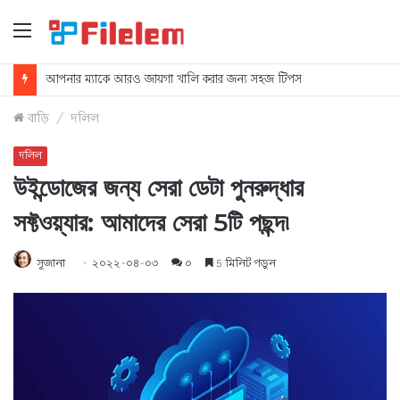
মেনু
ম্যাকের স্ক্রিনশটগুলি কীভাবে মুছবেন
বাড়ি
/
দলিল
দলিল
উইন্ডোজের জন্য সেরা ডেটা পুনরুদ্ধার
সফ্টওয়্যার: আমাদের সেরা 5টি পছন্দ৷
সুজানা
২০২২-০৪-০৩
০
5 মিনিট পড়ুন