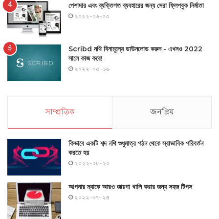
পেশাদার এবং ব্যক্তিগত ব্যবহারের জন্য সেরা ফ্লিপবুক নির্মাতা
২০২২-০৬-০৩
Scribd নথি বিনামূল্যে ডাউনলোড করুন - এখনও 2022
সালে কাজ করে!
২০২২-০৫-১৬
সাম্প্রতিক
জনপ্রিয়
কিভাবে একটি শব্দ নথি শুধুমাত্র পঠন থেকে স্বাভাবিক পরিবর্তন
করতে হয়
২০২২-০৮-২০
আপনার ম্যাকে আরও জায়গা খালি করার জন্য সহজ টিপস
২০২২-০৭-২৪