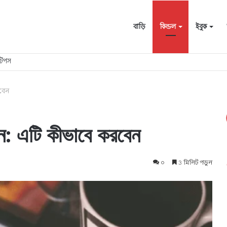
বাড়ি
কিন্ডল
ইবুক
টিপস
বেন
ন: এটি কীভাবে করবেন
০
3 মিনিট পড়ুন