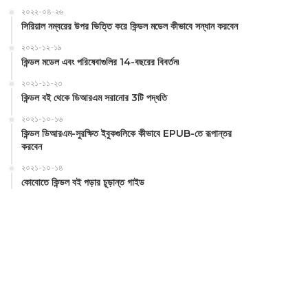
২০২২-০৪-২৬
সিরিয়াল নম্বরের উপর ভিত্তি করে কিন্ডল মডেল কীভাবে সন্ধান করবেন
২০২১-১২-১৯
কিন্ডল মডেল এবং পরিষেবাগুলির 14-বছরের বিবর্তন৷
২০২১-১১-২৩
কিন্ডল বই থেকে ডিআরএম সরানোর 3টি পদ্ধতি
২০২১-১০-১৬
কিন্ডল ডিআরএম-সুরক্ষিত ইবুকগুলিকে কীভাবে EPUB-তে রূপান্তর
করবেন
২০২১-১০-১৪
কোবোতে কিন্ডল বই পড়ার চূড়ান্ত গাইড