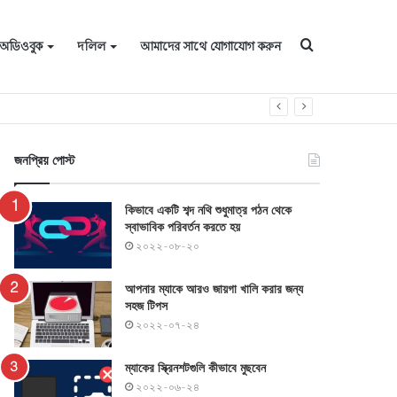
জন্য
অডিওবুক
দলিল
আমাদের সাথে যোগাযোগ করুন
অনুসন্ধান
জনপ্রিয় পোস্ট
কিভাবে একটি শব্দ নথি শুধুমাত্র পঠন থেকে
স্বাভাবিক পরিবর্তন করতে হয়
করুন
২০২২-০৮-২০
আপনার ম্যাকে আরও জায়গা খালি করার জন্য
সহজ টিপস
২০২২-০৭-২৪
ম্যাকের স্ক্রিনশটগুলি কীভাবে মুছবেন
২০২২-০৬-২৪