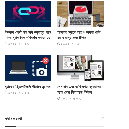
কিভাবে একটি শব্দ নথি শুধুমাত্র পঠন
আপনার ম্যাকে আরও জায়গা খালি
থেকে স্বাভাবিক পরিবর্তন করতে হয়
করার জন্য সহজ টিপস
২০২২-০৮-২০
২০২২-০৭-২৪
ম্যাকের স্ক্রিনশটগুলি কীভাবে মুছবেন
পেশাদার এবং ব্যক্তিগত ব্যবহারের
জন্য সেরা ফ্লিপবুক নির্মাতা
২০২২-০৬-২৪
২০২২-০৬-০৩
সর্বাধিক দেখা