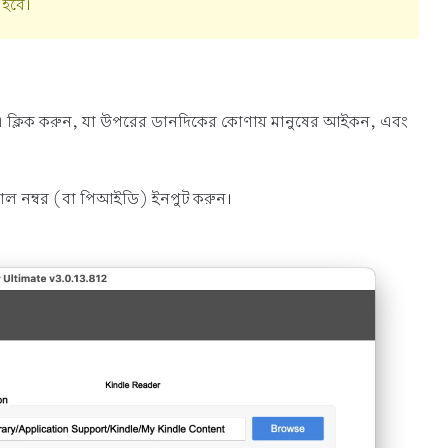
হবে।
্র"-এ ক্লিক করুন, যা উপরের ডানদিকের কোণায় মানুষের আইকন, এবং
াল নম্বর (বা পিআইডি) ইনপুট করুন।