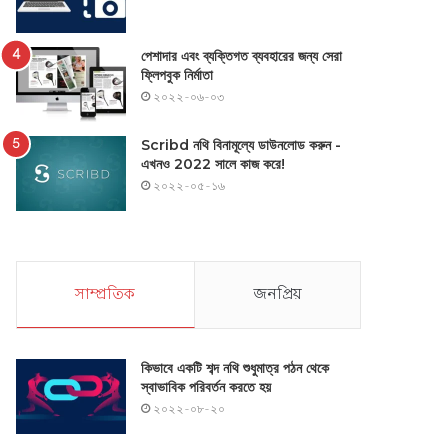
পেশাদার এবং ব্যক্তিগত ব্যবহারের জন্য সেরা
ফ্লিপবুক নির্মাতা
২০২২-০৬-০৩
Scribd নথি বিনামূল্যে ডাউনলোড করুন -
এখনও 2022 সালে কাজ করে!
২০২২-০৫-১৬
সাম্প্রতিক
জনপ্রিয়
কিভাবে একটি শব্দ নথি শুধুমাত্র পঠন থেকে
স্বাভাবিক পরিবর্তন করতে হয়
২০২২-০৮-২০