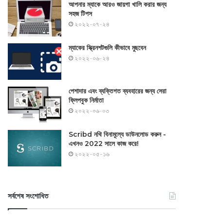
আপনার ম্যাকে আরও জায়গা খালি করার জন্য
সহজ টিপস
২০২২-০৭-২৪
ম্যাকের স্ক্রিনশটগুলি কীভাবে মুছবেন
২০২২-০৬-২৪
পেশাদার এবং ব্যক্তিগত ব্যবহারের জন্য সেরা
ফ্লিপবুক নির্মাতা
২০২২-০৬-০৩
Scribd নথি বিনামূল্যে ডাউনলোড করুন -
এখনও 2022 সালে কাজ করে!
২০২২-০৫-১৬
সর্বশেষ সংশোধিত