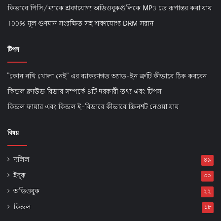
কিভাবে পিসি/ম্যাকে শ্রবণযোগ্য অডিওবুকগুলিকে MP3 তে রূপান্তর করা যায়
100% মূল গুণমান সংরক্ষিত সহ শ্রবণযোগ্য DRM সরান
টিপস
"কোন নথি খোলা নেই" এর ব্যাকরণগত অ্যাড-ইন ত্রুটি কীভাবে ঠিক করবেন
কিন্ডল ক্লাউড রিডার সম্পর্কে 8টি দরকারী তথ্য এবং টিপস
কিন্ডল ফায়ার এবং কিন্ডল ই-রিডারে কীভাবে স্ক্রিনশট নেওয়া যায়
বিষয়
দলিল
৪৯
ইবুক
৩০
অডিওবুক
২২
কিন্ডল
১৮