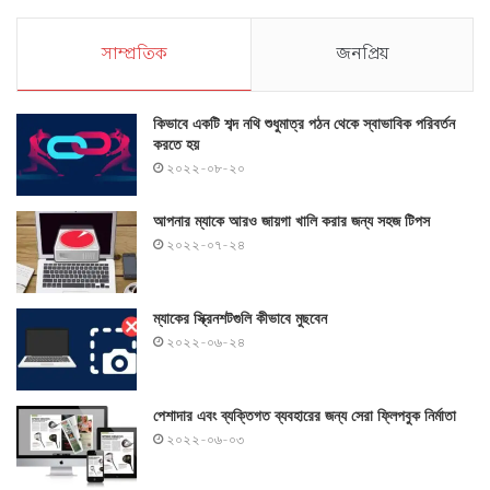
সাম্প্রতিক
জনপ্রিয়
কিভাবে একটি শব্দ নথি শুধুমাত্র পঠন থেকে স্বাভাবিক পরিবর্তন
করতে হয়
২০২২-০৮-২০
আপনার ম্যাকে আরও জায়গা খালি করার জন্য সহজ টিপস
২০২২-০৭-২৪
ম্যাকের স্ক্রিনশটগুলি কীভাবে মুছবেন
২০২২-০৬-২৪
পেশাদার এবং ব্যক্তিগত ব্যবহারের জন্য সেরা ফ্লিপবুক নির্মাতা
২০২২-০৬-০৩