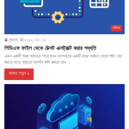
দলিল
সুজানা
২০২২-০৪-১৬
পিডিএফ ফাইল থেকে টেক্সট এক্সট্রাক্ট করার পদ্ধতি
এমন একটি সময় আসতে পারে যখন আপনাকে একটি PDF ফাইল থেকে পাঠ্য বের
করতে হবে। হয়তো আপনি কপি করতে চান...
আরও পড়ুন »