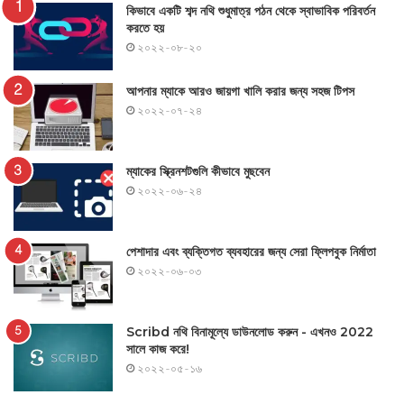
কিভাবে একটি শব্দ নথি শুধুমাত্র পঠন থেকে স্বাভাবিক পরিবর্তন
করতে হয়
২০২২-০৮-২০
আপনার ম্যাকে আরও জায়গা খালি করার জন্য সহজ টিপস
২০২২-০৭-২৪
ম্যাকের স্ক্রিনশটগুলি কীভাবে মুছবেন
২০২২-০৬-২৪
পেশাদার এবং ব্যক্তিগত ব্যবহারের জন্য সেরা ফ্লিপবুক নির্মাতা
২০২২-০৬-০৩
Scribd নথি বিনামূল্যে ডাউনলোড করুন - এখনও 2022
সালে কাজ করে!
২০২২-০৫-১৬