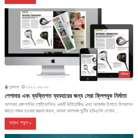
দলিল
সুজানা
২০২২-০৬-০৩
পেশাদার এবং ব্যক্তিগত ব্যবহারের জন্য সেরা ফ্লিপবুক নির্মাতা
আপনার কোম্পানির পোর্টফোলিও একটি ইন্টারেক্টিভ এবং আকর্ষক উপায়ে উপস্থাপন
করতে সক্ষম হওয়ার কল্পনা করুন, অথবা আপনার ছুটির ছবিগুলি দেখান...
আরও পড়ুন »