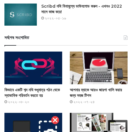
Scribd নথি বিনামূল্যে ডাউনলোড করুন - এখনও 2022
সালে কাজ করে!
২০২২-০৫-১৬
সর্বশেষ সংশোধিত
কিভাবে একটি শব্দ নথি শুধুমাত্র পঠন থেকে
আপনার ম্যাকে আরও জায়গা খালি করার
স্বাভাবিক পরিবর্তন করতে হয়
জন্য সহজ টিপস
২০২২-০৮-২০
২০২২-০৭-২৪