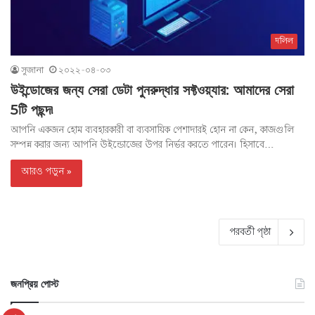
দলিল
সুজানা
২০২২-০৪-০৩
উইন্ডোজের জন্য সেরা ডেটা পুনরুদ্ধার সফ্টওয়্যার: আমাদের সেরা
5টি পছন্দ৷
আপনি একজন হোম ব্যবহারকারী বা ব্যবসায়িক পেশাদারই হোন না কেন, কাজগুলি
সম্পন্ন করার জন্য আপনি উইন্ডোজের উপর নির্ভর করতে পারেন। হিসাবে…
আরও পড়ুন »
পরবর্তী পৃষ্ঠা
জনপ্রিয় পোস্ট