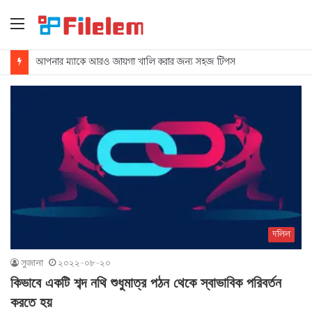
মেনু
আপনার ম্যাকে আরও জায়গা খালি করার জন্য সহজ টিপস
দলিল
সুজানা
২০২২-০৮-২০
কিভাবে একটি শব্দ নথি শুধুমাত্র পঠন থেকে স্বাভাবিক পরিবর্তন
করতে হয়