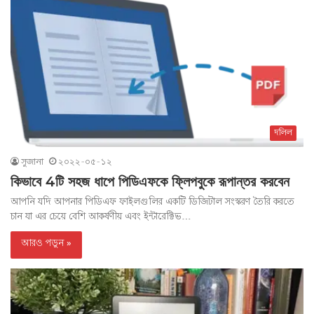
দলিল
সুজানা
২০২২-০৫-১২
কিভাবে 4টি সহজ ধাপে পিডিএফকে ফ্লিপবুকে রূপান্তর করবেন
আপনি যদি আপনার পিডিএফ ফাইলগুলির একটি ডিজিটাল সংস্করণ তৈরি করতে
চান যা এর চেয়ে বেশি আকর্ষণীয় এবং ইন্টারেক্টিভ…
আরও পড়ুন »