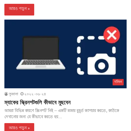
আরও পড়ুন »
দলিল
সুজানা
২০২২-০৬-২৪
ম্যাকের স্ক্রিনশটগুলি কীভাবে মুছবেন
আমরা বিভিন্ন কারণে স্ক্রিনশট নিই – একটি মজার মুহূর্ত ক্যাপচার করতে, কাউকে
দেখানোর জন্য যে কীভাবে করতে হয়…
আরও পড়ুন »