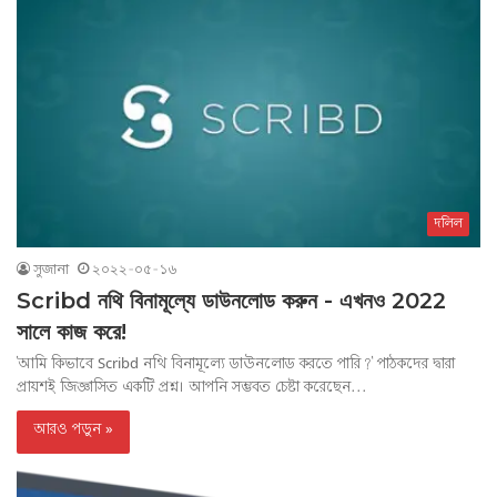
দলিল
সুজানা
২০২২-০৫-১৬
Scribd নথি বিনামূল্যে ডাউনলোড করুন - এখনও 2022
সালে কাজ করে!
'আমি কিভাবে Scribd নথি বিনামূল্যে ডাউনলোড করতে পারি?' পাঠকদের দ্বারা
প্রায়শই জিজ্ঞাসিত একটি প্রশ্ন। আপনি সম্ভবত চেষ্টা করেছেন...
আরও পড়ুন »