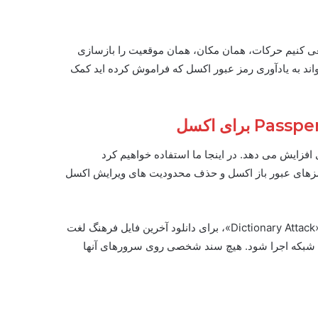
 سعی کنیم حرکات، همان مکان، همان موقعیت را بازسازی
ند به یادآوری رمز عبور اکسل که فراموش کرده اید کمک
Passpe برای اکسل
 افزایش می دهد. در اینجا ما استفاده خواهیم کرد
 رمزهای عبور باز اکسل و حذف محدودیت های ویرایش اکسل
حریم خصوصی شما با این ابزار 100٪ ایمن است. فقط هنگام اجرای «Dictionary Attack»، برای دانلود آخرین فایل فرهنگ لغت
بدون شبکه اجرا شود. هیچ سند شخصی روی سرورهای آنها