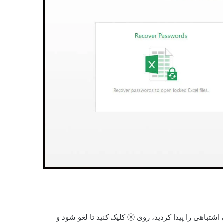
بر روی ⊕ کلیک کنید تا فایل اکسل با پسورد باز انتخاب شود. اگر مکان اشتباهی را پیدا کردید، روی ⓧ کلیک کنید تا لغو شود و