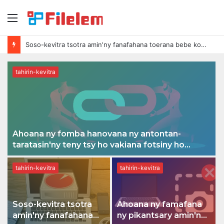
sakafo
Ahoana ny famafana ny pikantsary amin'ny Mac
tahirin-kevitra
Ahoana ny fomba hanovana ny antontan-
taratasin'ny teny tsy ho vakiana fotsiny ho
mahazatra
tahirin-kevitra
tahirin-kevitra
Soso-kevitra tsotra
Ahoana ny famafana
amin'ny fanafahana
ny pikantsary amin'ny