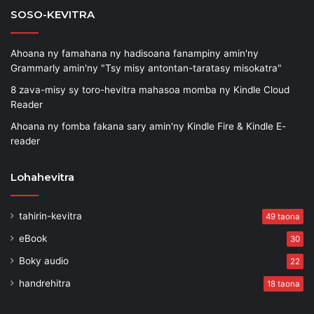
SOSO-KEVITRA
Ahoana ny famahana ny hadisoana fanampiny amin'ny
Grammarly amin'ny "Tsy misy antontan-taratasy misokatra"
8 zava-misy sy toro-hevitra mahasoa momba ny Kindle Cloud
Reader
Ahoana ny fomba fakana sary amin'ny Kindle Fire & Kindle E-
reader
Lohahevitra
tahirin-kevitra
49 taona
eBook
30
Boky audio
22
handrehitra
18 taona