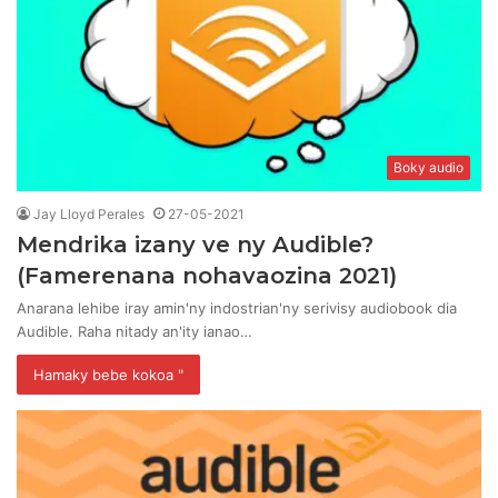
Boky audio
Jay Lloyd Perales
27-05-2021
Mendrika izany ve ny Audible?
(Famerenana nohavaozina 2021)
Anarana lehibe iray amin'ny indostrian'ny serivisy audiobook dia
Audible. Raha nitady an'ity ianao…
Hamaky bebe kokoa "