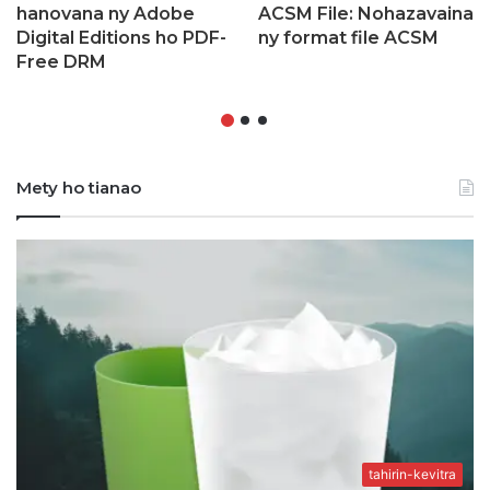
hanovana ny Adobe
ACSM File: Nohazavaina
Digital Editions ho PDF-
ny format file ACSM
Free DRM
Mety ho tianao
tahirin-kevitra