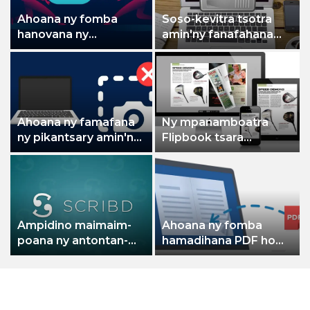
Ahoana ny fomba
Soso-kevitra tsotra
hanovana ny
amin'ny fanafahana
antontan-taratasin'ny
toerana bebe kokoa
teny tsy ho vakiana
amin'ny Mac-nao
fotsiny ho mahazatra
Ahoana ny famafana
Ny mpanamboatra
ny pikantsary amin'ny
Flipbook tsara
Mac
indrindra ho an'ny
fampiasana
matihanina sy
manokana
Ampidino maimaim-
Ahoana ny fomba
poana ny antontan-
hamadihana PDF ho
taratasy Scribd -
Flipbook amin'ny
Mbola miasa amin'ny
dingana 4 mora
2022!