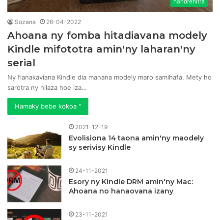
handrehitra
Sozana
26-04-2022
Ahoana ny fomba hitadiavana modely
Kindle mifototra amin'ny laharan'ny
serial
Ny fianakaviana Kindle dia manana modely maro samihafa. Mety ho
sarotra ny hilaza hoe iza…
Hamaky bebe kokoa "
2021-12-19
Evolisiona 14 taona amin'ny maodely
sy serivisy Kindle
24-11-2021
Esory ny Kindle DRM amin'ny Mac:
Ahoana no hanaovana izany
23-11-2021