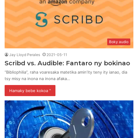
Boky audio
Jay Lloyd Perales
2021-05-11
Scribd vs. Audible: Fantaro ny bokinao
“Bibliophilia”, raha voaresaka matetika amin'ity teny ity ianao, dia
tsy misy na inona na inona afaka…
Hamaky bebe kokoa "