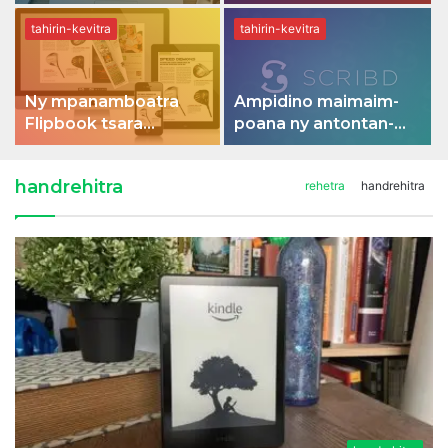
toerana bebe kokoa
Mac
amin'ny Mac-nao
tahirin-kevitra
tahirin-kevitra
Ny mpanamboatra
Ampidino maimaim-
Flipbook tsara
poana ny antontan-
indrindra ho an'ny
taratasy Scribd -
fampiasana
Mbola miasa amin'ny
handrehitra
rehetra
handrehitra
matihanina sy
2022!
manokana