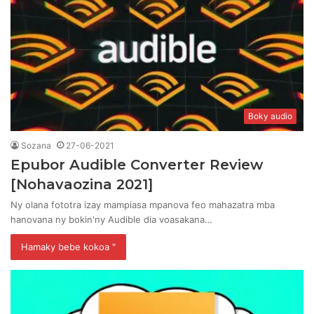
Boky audio
Sozana
27-06-2021
Epubor Audible Converter Review
[Nohavaozina 2021]
Ny olana fototra izay mampiasa mpanova feo mahazatra mba
hanovana ny bokin'ny Audible dia voasakana…
Hamaky bebe kokoa "