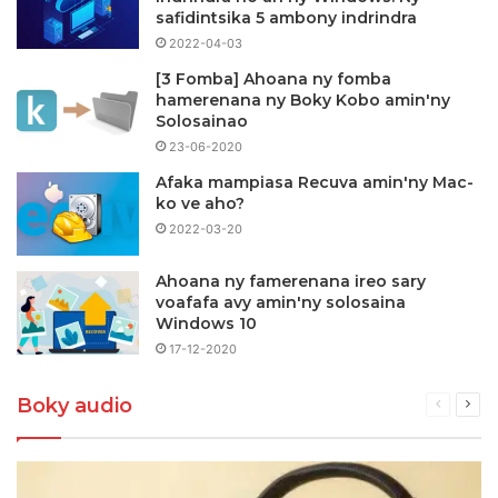
safidintsika 5 ambony indrindra
2022-04-03
[3 Fomba] Ahoana ny fomba
hamerenana ny Boky Kobo amin'ny
Solosainao
23-06-2020
Afaka mampiasa Recuva amin'ny Mac-
ko ve aho?
2022-03-20
Ahoana ny famerenana ireo sary
voafafa avy amin'ny solosaina
Windows 10
17-12-2020
Boky audio
Pejy
Pejy
teo
man
aloha