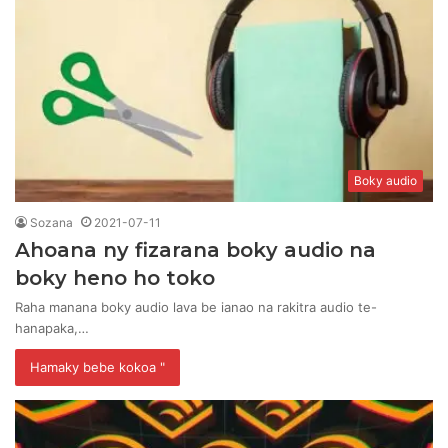
Boky audio
Sozana
2021-07-11
Ahoana ny fizarana boky audio na
boky heno ho toko
Raha manana boky audio lava be ianao na rakitra audio te-
hanapaka,…
Hamaky bebe kokoa "