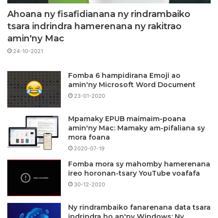
Ahoana ny fisafidianana ny rindrambaiko
tsara indrindra hamerenana ny rakitrao
amin'ny Mac
24-10-2021
Fomba 6 hampidirana Emoji ao
amin'ny Microsoft Word Document
23-01-2020
Mpamaky EPUB maimaim-poana
amin'ny Mac: Mamaky am-pifaliana sy
mora foana
2020-07-19
Fomba mora sy mahomby hamerenana
ireo horonan-tsary YouTube voafafa
30-12-2020
Ny rindrambaiko fanarenana data tsara
indrindra ho an'ny Windows: Ny