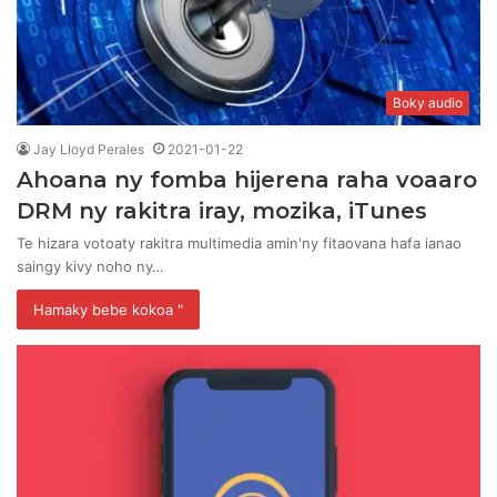
Boky audio
Jay Lloyd Perales
2021-01-22
Ahoana ny fomba hijerena raha voaaro
DRM ny rakitra iray, mozika, iTunes
Te hizara votoaty rakitra multimedia amin'ny fitaovana hafa ianao
saingy kivy noho ny…
Hamaky bebe kokoa "