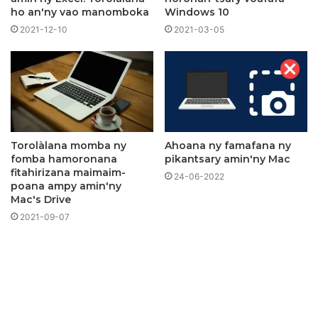
ho an'ny vao manomboka
Windows 10
2021-12-10
2021-03-05
Torolàlana momba ny
Ahoana ny famafana ny
fomba hamoronana
pikantsary amin'ny Mac
fitahirizana maimaim-
24-06-2022
poana ampy amin'ny
Mac's Drive
2021-09-07