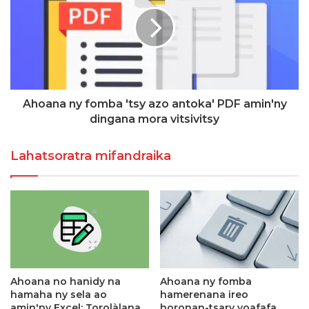
Ahoana ny fomba 'tsy azo antoka' PDF amin'ny
dingana mora vitsivitsy
Lahatsoratra mifandraika
Ahoana no hanidy na
Ahoana ny fomba
hamaha ny sela ao
hamerenana ireo
amin'ny Excel: Torolàlana
horonan-tsary voafafa