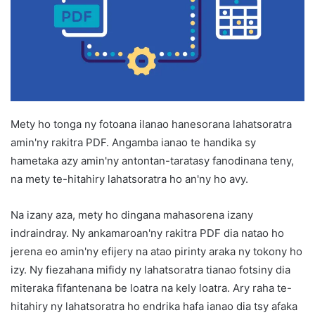
Mety ho tonga ny fotoana ilanao hanesorana lahatsoratra
amin'ny rakitra PDF. Angamba ianao te handika sy
hametaka azy amin'ny antontan-taratasy fanodinana teny,
na mety te-hitahiry lahatsoratra ho an'ny ho avy.
Na izany aza, mety ho dingana mahasorena izany
indraindray. Ny ankamaroan'ny rakitra PDF dia natao ho
jerena eo amin'ny efijery na atao pirinty araka ny tokony ho
izy. Ny fiezahana mifidy ny lahatsoratra tianao fotsiny dia
miteraka fifantenana be loatra na kely loatra. Ary raha te-
hitahiry ny lahatsoratra ho endrika hafa ianao dia tsy afaka