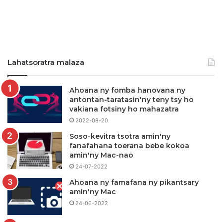
Lahatsoratra malaza
Ahoana ny fomba hanovana ny
antontan-taratasin'ny teny tsy ho
vakiana fotsiny ho mahazatra
2022-08-20
Soso-kevitra tsotra amin'ny
fanafahana toerana bebe kokoa
amin'ny Mac-nao
24-07-2022
Ahoana ny famafana ny pikantsary
amin'ny Mac
24-06-2022