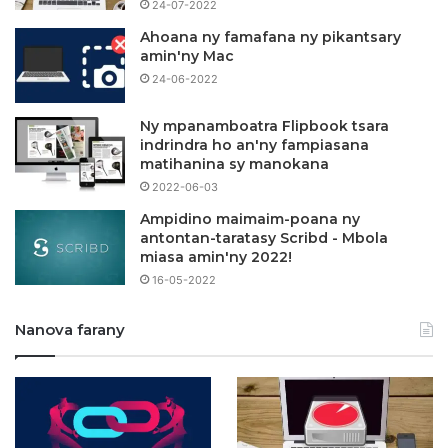
24-07-2022
Ahoana ny famafana ny pikantsary
amin'ny Mac
24-06-2022
Ny mpanamboatra Flipbook tsara
indrindra ho an'ny fampiasana
matihanina sy manokana
2022-06-03
Ampidino maimaim-poana ny
antontan-taratasy Scribd - Mbola
miasa amin'ny 2022!
16-05-2022
Nanova farany