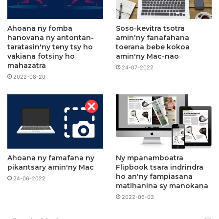
Ahoana ny fomba
Soso-kevitra tsotra
hanovana ny antontan-
amin'ny fanafahana
taratasin'ny teny tsy ho
toerana bebe kokoa
vakiana fotsiny ho
amin'ny Mac-nao
mahazatra
24-07-2022
2022-08-20
Ahoana ny famafana ny
Ny mpanamboatra
pikantsary amin'ny Mac
Flipbook tsara indrindra
ho an'ny fampiasana
24-06-2022
matihanina sy manokana
2022-06-03