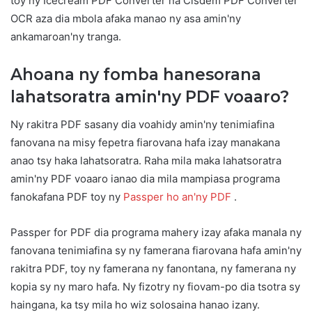
toy ny Icecream PDF Converter na Cisdem PDF Converter
OCR aza dia mbola afaka manao ny asa amin'ny
ankamaroan'ny tranga.
Ahoana ny fomba hanesorana
lahatsoratra amin'ny PDF voaaro?
Ny rakitra PDF sasany dia voahidy amin'ny tenimiafina
fanovana na misy fepetra fiarovana hafa izay manakana
anao tsy haka lahatsoratra. Raha mila maka lahatsoratra
amin'ny PDF voaaro ianao dia mila mampiasa programa
fanokafana PDF toy ny
Passper ho an'ny PDF
.
Passper for PDF dia programa mahery izay afaka manala ny
fanovana tenimiafina sy ny famerana fiarovana hafa amin'ny
rakitra PDF, toy ny famerana ny fanontana, ny famerana ny
kopia sy ny maro hafa. Ny fizotry ny fiovam-po dia tsotra sy
haingana, ka tsy mila ho wiz solosaina hanao izany.