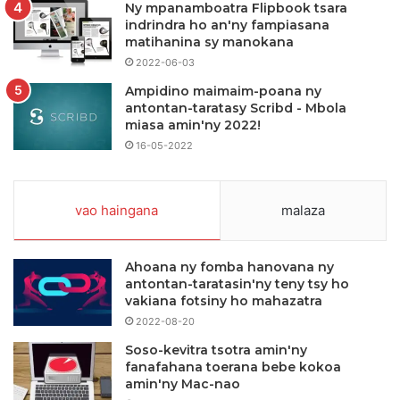
Ny mpanamboatra Flipbook tsara
indrindra ho an'ny fampiasana
matihanina sy manokana
2022-06-03
Ampidino maimaim-poana ny
antontan-taratasy Scribd - Mbola
miasa amin'ny 2022!
16-05-2022
vao haingana
malaza
Ahoana ny fomba hanovana ny
antontan-taratasin'ny teny tsy ho
vakiana fotsiny ho mahazatra
2022-08-20
Soso-kevitra tsotra amin'ny
fanafahana toerana bebe kokoa
amin'ny Mac-nao