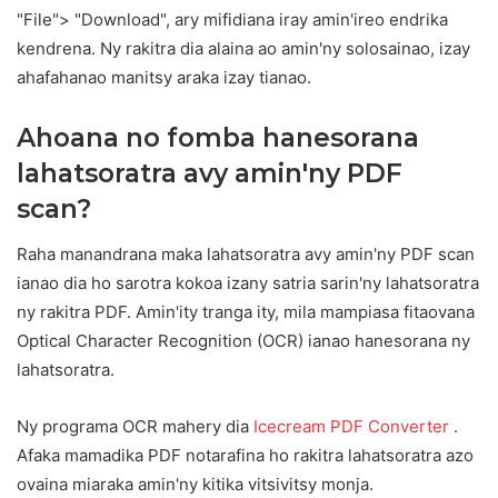
"File"> "Download", ary mifidiana iray amin'ireo endrika
kendrena. Ny rakitra dia alaina ao amin'ny solosainao, izay
ahafahanao manitsy araka izay tianao.
Ahoana no fomba hanesorana
lahatsoratra avy amin'ny PDF
scan?
Raha manandrana maka lahatsoratra avy amin'ny PDF scan
ianao dia ho sarotra kokoa izany satria sarin'ny lahatsoratra
ny rakitra PDF. Amin'ity tranga ity, mila mampiasa fitaovana
Optical Character Recognition (OCR) ianao hanesorana ny
lahatsoratra.
Ny programa OCR mahery dia
Icecream PDF Converter
.
Afaka mamadika PDF notarafina ho rakitra lahatsoratra azo
ovaina miaraka amin'ny kitika vitsivitsy monja.