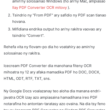
amin'ny solosainao Windows (ho an'ny Mac, ampiasao
Ilay PDF Converter OCR mitovy
).
Tsindrio ny "From PDF" ary safidio ny PDF scan tianao
hovana.
Mifidiana endrika output ho an'ny rakitra vaovao ary
tsindrio "Convert".
Rehefa vita ny fiovam-po dia ho voatahiry ao amin'ny
solosainao ny rakitra.
Icecream PDF Converter dia manohana fiteny OCR
mihoatra ny 12 ary afaka mamadika PDF ho DOC, DOCX,
HTML, ODT, RTF, TXT, sns.
Ny Google Docs voalazanay teo aloha dia manana endri-
javatra OCR izay azo ampiasaina hamadihana ireo PDF
notarafina ho antontan-taratasy azo ovaina. Na dia tsy feno