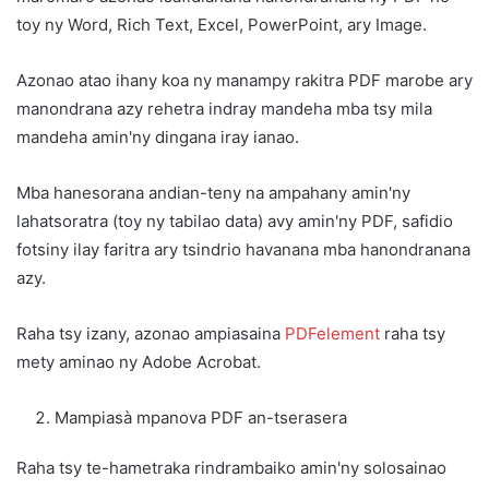
toy ny Word, Rich Text, Excel, PowerPoint, ary Image.
Azonao atao ihany koa ny manampy rakitra PDF marobe ary
manondrana azy rehetra indray mandeha mba tsy mila
mandeha amin'ny dingana iray ianao.
Mba hanesorana andian-teny na ampahany amin'ny
lahatsoratra (toy ny tabilao data) avy amin'ny PDF, safidio
fotsiny ilay faritra ary tsindrio havanana mba hanondranana
azy.
Raha tsy izany, azonao ampiasaina
PDFelement
raha tsy
mety aminao ny Adobe Acrobat.
Mampiasà mpanova PDF an-tserasera
Raha tsy te-hametraka rindrambaiko amin'ny solosainao