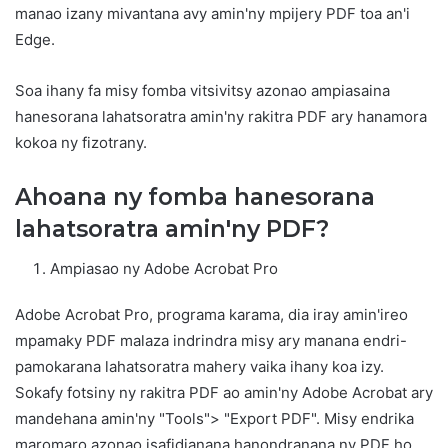
manao izany mivantana avy amin'ny mpijery PDF toa an'i
Edge.
Soa ihany fa misy fomba vitsivitsy azonao ampiasaina
hanesorana lahatsoratra amin'ny rakitra PDF ary hanamora
kokoa ny fizotrany.
Ahoana ny fomba hanesorana
lahatsoratra amin'ny PDF?
Ampiasao ny Adobe Acrobat Pro
Adobe Acrobat Pro, programa karama, dia iray amin'ireo
mpamaky PDF malaza indrindra misy ary manana endri-
pamokarana lahatsoratra mahery vaika ihany koa izy.
Sokafy fotsiny ny rakitra PDF ao amin'ny Adobe Acrobat ary
mandehana amin'ny "Tools"> "Export PDF". Misy endrika
maromaro azonao isafidianana hanondranana ny PDF ho