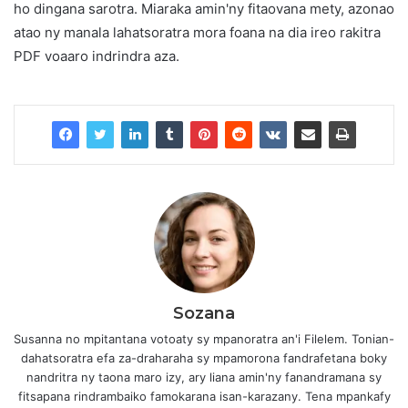
ho dingana sarotra. Miaraka amin'ny fitaovana mety, azonao
atao ny manala lahatsoratra mora foana na dia ireo rakitra
PDF voaaro indrindra aza.
Sozana
Susanna no mpitantana votoaty sy mpanoratra an'i Filelem. Tonian-
dahatsoratra efa za-draharaha sy mpamorona fandrafetana boky
nandritra ny taona maro izy, ary liana amin'ny fanandramana sy
fitsapana rindrambaiko famokarana isan-karazany. Tena mpankafy