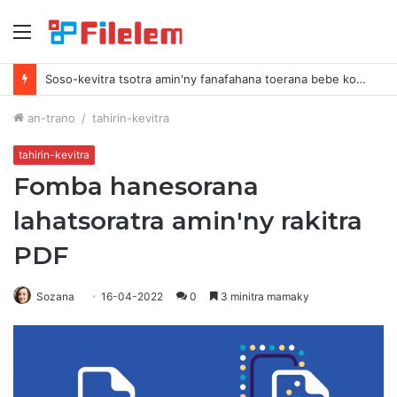
sakafo
Soso-kevitra tsotra amin'ny fanafahana toerana bebe kokoa amin'ny Mac-nao
an-trano
/
tahirin-kevitra
tahirin-kevitra
Fomba hanesorana
lahatsoratra amin'ny rakitra
PDF
Sozana
16-04-2022
0
3 minitra mamaky