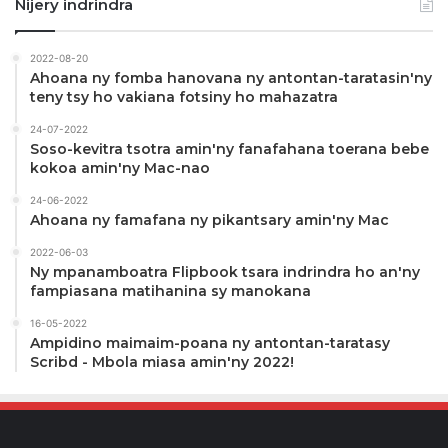
Nijery indrindra
2022-08-20
Ahoana ny fomba hanovana ny antontan-taratasin'ny
teny tsy ho vakiana fotsiny ho mahazatra
24-07-2022
Soso-kevitra tsotra amin'ny fanafahana toerana bebe
kokoa amin'ny Mac-nao
24-06-2022
Ahoana ny famafana ny pikantsary amin'ny Mac
2022-06-03
Ny mpanamboatra Flipbook tsara indrindra ho an'ny
fampiasana matihanina sy manokana
16-05-2022
Ampidino maimaim-poana ny antontan-taratasy
Scribd - Mbola miasa amin'ny 2022!