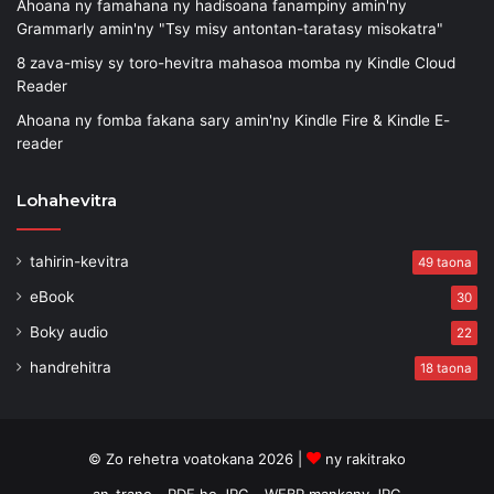
Ahoana ny famahana ny hadisoana fanampiny amin'ny
Grammarly amin'ny "Tsy misy antontan-taratasy misokatra"
8 zava-misy sy toro-hevitra mahasoa momba ny Kindle Cloud
Reader
Ahoana ny fomba fakana sary amin'ny Kindle Fire & Kindle E-
reader
Lohahevitra
tahirin-kevitra
49 taona
eBook
30
Boky audio
22
handrehitra
18 taona
© Zo rehetra voatokana 2026 |
ny rakitrako