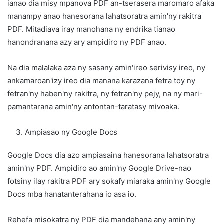
ianao dia misy mpanova PDF an-tserasera maromaro afaka
manampy anao hanesorana lahatsoratra amin'ny rakitra
PDF. Mitadiava iray manohana ny endrika tianao
hanondranana azy ary ampidiro ny PDF anao.
Na dia malalaka aza ny sasany amin'ireo serivisy ireo, ny
ankamaroan'izy ireo dia manana karazana fetra toy ny
fetran'ny haben'ny rakitra, ny fetran'ny pejy, na ny mari-
pamantarana amin'ny antontan-taratasy mivoaka.
Ampiasao ny Google Docs
Google Docs dia azo ampiasaina hanesorana lahatsoratra
amin'ny PDF. Ampidiro ao amin'ny Google Drive-nao
fotsiny ilay rakitra PDF ary sokafy miaraka amin'ny Google
Docs mba hanatanterahana io asa io.
Rehefa misokatra ny PDF dia mandehana any amin'ny