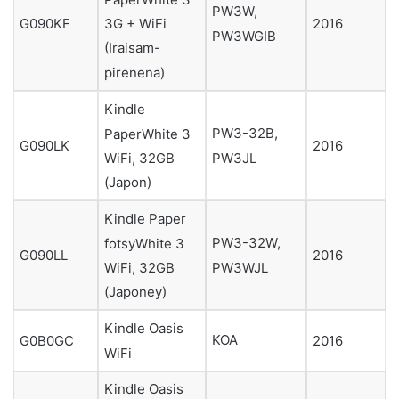
PW3W,
3G + WiFi
G090KF
2016
PW3WGIB
(Iraisam-
pirenena)
Kindle
PW3-32B,
PaperWhite 3
G090LK
2016
PW3JL
WiFi, 32GB
(Japon)
Kindle Paper
PW3-32W,
fotsyWhite 3
G090LL
2016
PW3WJL
WiFi, 32GB
(Japoney)
Kindle Oasis
KOA
G0B0GC
2016
WiFi
Kindle Oasis