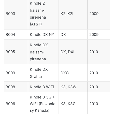
Kindle 2
Iraisam-
B003
K2, K2I
2009
pirenena
(AT&T)
B004
Kindle DX NY
DX
2009
Kindle DX
B005
DX, DXI
2010
Iraisam-
pirenena
Kindle DX
B009
DXG
2010
Grafita
B008
Kindle 3 WiFi
K3, K3W
2010
Kindle 3 3G +
WiFi (Etazonia
B006
K3, K3G
2010
sy Kanada)