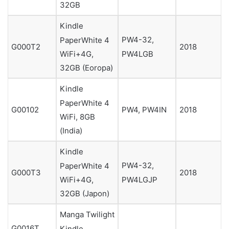
32GB
Kindle
PW4-32,
PaperWhite 4
G000T2
2018
PW4LGB
WiFi+4G,
32GB (Eoropa)
Kindle
PaperWhite 4
G00102
PW4, PW4IN
2018
WiFi, 8GB
(India)
Kindle
PW4-32,
PaperWhite 4
G000T3
2018
PW4LGJP
WiFi+4G,
32GB (Japon)
Manga Twilight
G0016T,
Kindle