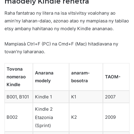
maodely Kindle rehetra
Raha fantatrao ny litera na isa vitsivitsy voalohany ao
amin'ny laharan-dalao, azonao atao ny mampiasa ny tabilao
etsy ambany hahitanao ny modely Kindle anananao.
Mampiasà Ctrl+F (PC) na Cmd+F (Mac) hitadiavana ny
tovan'ny laharanao.
Tovona
Anarana
anaram-
nomerao
TAOM-
modely
bosotra
Kindle
B001, B101
Kindle 1
K1
2007
Kindle 2
B002
K2
2009
Etazonia
(Sprint)