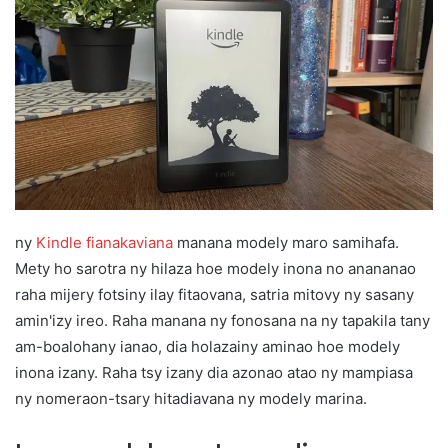
ny
Kindle fianakaviana
manana modely maro samihafa.
Mety ho sarotra ny hilaza hoe modely inona no anananao
raha mijery fotsiny ilay fitaovana, satria mitovy ny sasany
amin'izy ireo. Raha manana ny fonosana na ny tapakila tany
am-boalohany ianao, dia holazainy aminao hoe modely
inona izany. Raha tsy izany dia azonao atao ny mampiasa
ny nomeraon-tsary hitadiavana ny modely marina.