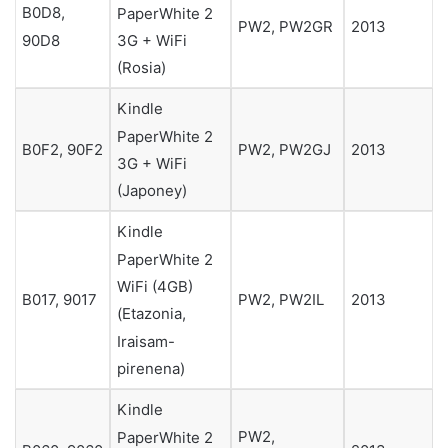
B0D8,
PaperWhite 2
PW2, PW2GR
2013
90D8
3G + WiFi
(Rosia)
Kindle
PaperWhite 2
B0F2, 90F2
PW2, PW2GJ
2013
3G + WiFi
(Japoney)
Kindle
PaperWhite 2
WiFi (4GB)
B017, 9017
PW2, PW2IL
2013
(Etazonia,
Iraisam-
pirenena)
Kindle
PW2,
PaperWhite 2