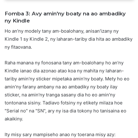
Fomba 3: Avy amin'ny boaty na ao ambadiky
ny Kindle
Ho an'ny modely tany am-boalohany, anisan'izany ny
Kindle 1 sy Kindle 2, ny laharan-tariby dia hita ao ambadiky
ny fitaovana.
Raha manana ny fonosana tany am-boalohany ho an'ny
Kindle ianao dia azonao atao koa ny mahita ny laharan-
tariby amin'ny sticker mipetaka amin'ny boaty. Mety ho eo
amin'ny farany ambany na ao ambadiky ny boaty ilay
sticker, na amin'ny tranga sasany dia ho eo amin'ny
tontonana sisiny. Tadiavo fotsiny ny etikety milaza hoe
"Serial no" na "SN", ary ny isa dia tokony ho tanisaina eo
akaikiny.
Ity misy sary mampiseho anao ny toerana misy azy: