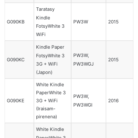
Taratasy
Kindle
G090KB
PW3W
2015
FotsyWhite 3
WiFi
Kindle Paper
PW3W,
FotsyWhite 3
G090KC
2015
PW3WGJ
3G + WiFi
(Japon)
White Kindle
PaperWhite 3
PW3W,
3G + WiFi
G090KE
2016
PW3WGI
(Iraisam-
pirenena)
White Kindle
PaperWhite 3