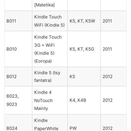
[Matetika]
Kindle Touch
B011
K5, KT, K5W
2011
WiFi (Kindle 5)
Kindle Touch
3G + WiFi
B010
K5, KT, K5G
2011
(Kindle 5)
(Eoropa)
Kindle 5 (tsy
B012
K5
2012
fantatra)
Kindle 4
B023,
K4, K4B
2012
NoTouch
9023
Mainty
Kindle
B024
PW
2012
PaperWhite