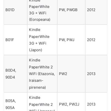
Kindle
PaperWhite
B01D
PW, PWGB
2012
3G + WiFi
(Eoropeana)
Kindle
PaperWhite
B01F
PW, PWJ
2012
3G + WiFi
(Japon)
Kindle
PaperWhite 2
B0D4,
WiFi (Etazonia,
PW2
2013
90D4
Iraisam-
pirenena)
Kindle
B05A,
PW2, PW2J
2013
PaperWhite 2
905A