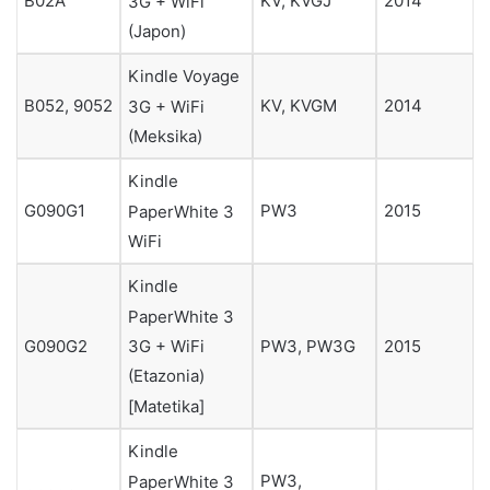
B02A
KV, KVGJ
2014
3G + WiFi
(Japon)
Kindle Voyage
B052, 9052
KV, KVGM
2014
3G + WiFi
(Meksika)
Kindle
G090G1
PW3
2015
PaperWhite 3
WiFi
Kindle
PaperWhite 3
3G + WiFi
G090G2
PW3, PW3G
2015
(Etazonia)
[Matetika]
Kindle
PW3,
PaperWhite 3