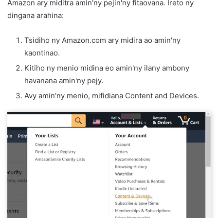
Amazon ary miditra amin'ny pejin'ny fitaovana. Ireto ny
dingana arahina:
Tsidiho ny Amazon.com ary midira ao amin'ny
kaontinao.
Kitiho ny menio midina eo amin'ny ilany ambony
havanana amin'ny pejy.
Avy amin'ny menio, mifidiana Content and Devices.