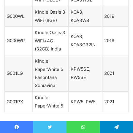
Kindle Oasis 3
KOA3,
G000WL
2019
WiFi (8GB)
KOA3W8
Kindle Oasis 3
KOA3,
G000WP
2019
WiFi+4G
KOA3G32IN
(32GB) India
Kindle
KPW5SE,
PaperWhite 5
G001LG
2021
PW5SE
Fanontana
Soniavina
Kindle
G001PX
KPW5, PW5
2021
PaperWhite 5