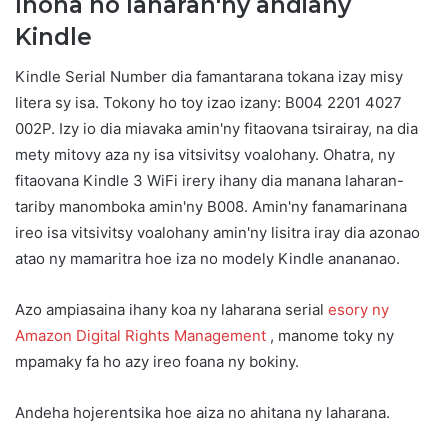
Inona no laharan'ny andiany
Kindle
Kindle Serial Number dia famantarana tokana izay misy
litera sy isa. Tokony ho toy izao izany: B004 2201 4027
002P. Izy io dia miavaka amin'ny fitaovana tsirairay, na dia
mety mitovy aza ny isa vitsivitsy voalohany. Ohatra, ny
fitaovana Kindle 3 WiFi irery ihany dia manana laharan-
tariby manomboka amin'ny B008. Amin'ny fanamarinana
ireo isa vitsivitsy voalohany amin'ny lisitra iray dia azonao
atao ny mamaritra hoe iza no modely Kindle anananao.
Azo ampiasaina ihany koa ny laharana serial
esory ny
Amazon Digital Rights Management
, manome toky ny
mpamaky fa ho azy ireo foana ny bokiny.
Andeha hojerentsika hoe aiza no ahitana ny laharana.