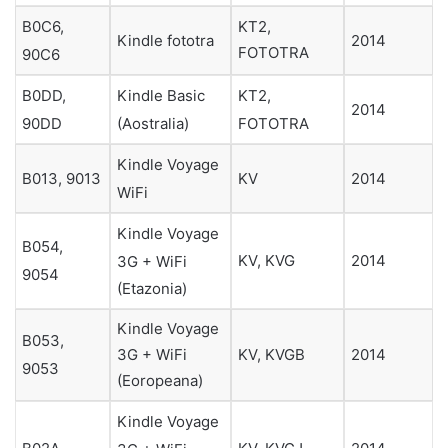
KT2,
B0C6,
Kindle fototra
2014
FOTOTRA
90C6
B0DD,
Kindle Basic
KT2,
2014
90DD
(Aostralia)
FOTOTRA
Kindle Voyage
B013, 9013
KV
2014
WiFi
Kindle Voyage
B054,
KV, KVG
2014
3G + WiFi
9054
(Etazonia)
Kindle Voyage
B053,
3G + WiFi
KV, KVGB
2014
9053
(Eoropeana)
Kindle Voyage