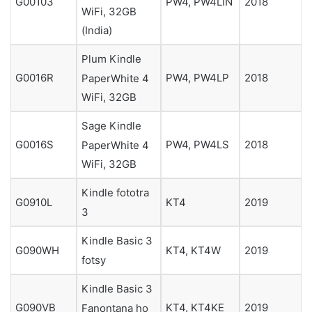
G00103
PW4, PW4LIN
2018
WiFi, 32GB
(India)
Plum Kindle
G0016R
PW4, PW4LP
2018
PaperWhite 4
WiFi, 32GB
Sage Kindle
G0016S
PW4, PW4LS
2018
PaperWhite 4
WiFi, 32GB
Kindle fototra
G0910L
KT4
2019
3
Kindle Basic 3
G090WH
KT4, KT4W
2019
fotsy
Kindle Basic 3
G090VB
KT4, KT4KE
2019
Fanontana ho