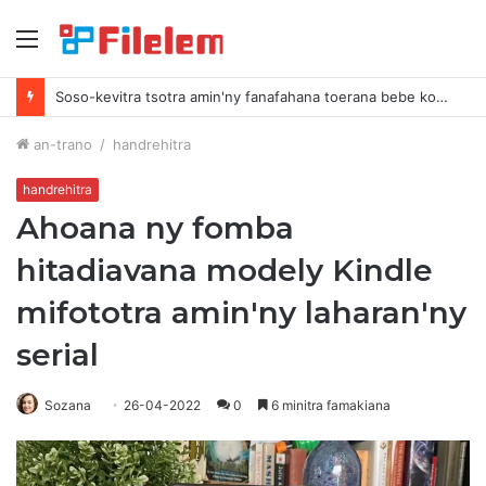
sakafo
Soso-kevitra tsotra amin'ny fanafahana toerana bebe kokoa amin'ny Mac-nao
an-trano
/
handrehitra
handrehitra
Ahoana ny fomba
hitadiavana modely Kindle
mifototra amin'ny laharan'ny
serial
Sozana
26-04-2022
0
6 minitra famakiana