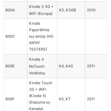
Kindle 3 3G +
B00A
K3, K3GB
2010
WiFi (Eoropa)
Kindle
PaperWhite
tsy amidy (HO
B00C
AN'NY
TESTERS)
Kindle 4
B00E
K4, K4S
2011
NoTouch
Volafotsy
Kindle Touch
3G + WiFi
(Kindle 5)
B00F
K5, KT
2011
(Etazonia sy
Kanada)