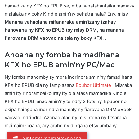
hamadika ny KFX ho EPUB ve, mba hahafahantsika mamaky
malalaka ny boky Kindle amin'ny sehatra hafa? Eny, misy.
Manana vahaolana mifanaraka amin'izany izahay
hanovana ny KFX ho EPUB tsy misy DRM, na manana
fiarovana DRM vaovao na tsia ny boky KFX.
.
Ahoana ny fomba hamadihana
KFX ho EPUB amin'ny PC/Mac
Ny fomba mahomby sy mora indrindra amin'ny famadihana
KFX ho EPUB dia ny fampiasana
Epubor Ultimate
. Miaraka
amin'ity rindrambaiko iray ity dia afaka mamadika Kindle
KFX ho EPUB ianao amin'ny tsindry 2 fotsiny. Epubor no
ekipa haingana indrindra mamaly ny fiarovana DRM eBook
vaovao indrindra. Azonao atao ny misintona ny fitsarana
maimaim-poana, ary araho ny dingana etsy ambany.
Sintomy maimaim-poana