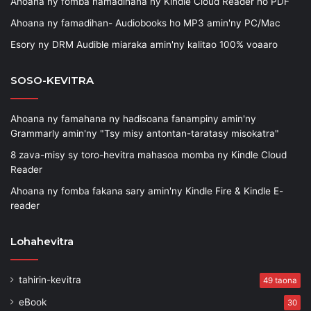
Ahoana ny fomba hamadihana ny Kindle Cloud Reader ho PDF
Ahoana ny famadihan- Audiobooks ho MP3 amin'ny PC/Mac
Esory ny DRM Audible miaraka amin'ny kalitao 100% voaaro
SOSO-KEVITRA
Ahoana ny famahana ny hadisoana fanampiny amin'ny
Grammarly amin'ny "Tsy misy antontan-taratasy misokatra"
8 zava-misy sy toro-hevitra mahasoa momba ny Kindle Cloud
Reader
Ahoana ny fomba fakana sary amin'ny Kindle Fire & Kindle E-
reader
Lohahevitra
tahirin-kevitra
49 taona
eBook
30