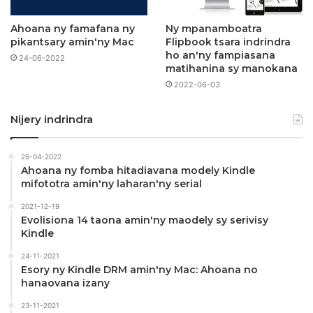
Ahoana ny famafana ny
Ny mpanamboatra
pikantsary amin'ny Mac
Flipbook tsara indrindra
ho an'ny fampiasana
24-06-2022
matihanina sy manokana
2022-06-03
Nijery indrindra
26-04-2022
Ahoana ny fomba hitadiavana modely Kindle
mifototra amin'ny laharan'ny serial
2021-12-19
Evolisiona 14 taona amin'ny maodely sy serivisy
Kindle
24-11-2021
Esory ny Kindle DRM amin'ny Mac: Ahoana no
hanaovana izany
23-11-2021