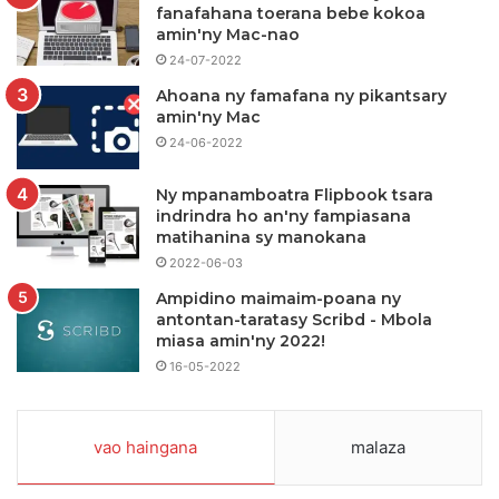
fanafahana toerana bebe kokoa
amin'ny Mac-nao
24-07-2022
Ahoana ny famafana ny pikantsary
amin'ny Mac
24-06-2022
Ny mpanamboatra Flipbook tsara
indrindra ho an'ny fampiasana
matihanina sy manokana
2022-06-03
Ampidino maimaim-poana ny
antontan-taratasy Scribd - Mbola
miasa amin'ny 2022!
16-05-2022
vao haingana
malaza