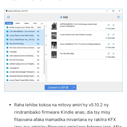
Raha lehibe kokoa na mitovy amin'ny v5.10.2 ny
rindrambaiko firmware Kindle anao, dia tsy misy
fitaovana afaka mamadika mivantana ny rakitra KFX
izay avy amin'ny fitaovana amin'izao fotoana izao. Mila