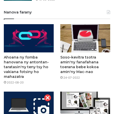
Nanova farany
Ahoana ny fomba
Soso-kevitra tsotra
hanovana ny antontan-
amin'ny fanafahana
taratasin'ny teny tsy ho
toerana bebe kokoa
vakiana fotsiny ho
amin'ny Mac-nao
mahazatra
24-07-2022
2022-08-20