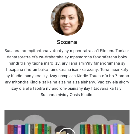
Sozana
Susanna no mpitantana votoaty sy mpanoratra an'i Filelem. Tonian-
dahatsoratra efa za-draharaha sy mpamorona fandrafetana boky
nandritra ny taona maro izy, ary liana amin'ny fanandramana sy
fitsapana rindrambaiko famokarana isan-karazany. Tena mpankafy
ny Kindle ihany koa izy, izay nampiasa Kindle Touch efa ho 7 taona
ary mitondra Kindle saika na aiza na aiza alehany. Vao tsy ela akory
izay dia efa tapitra ny androm-piainany ilay fitaovana ka faly i
Susanna nividy Oasis Kindle.