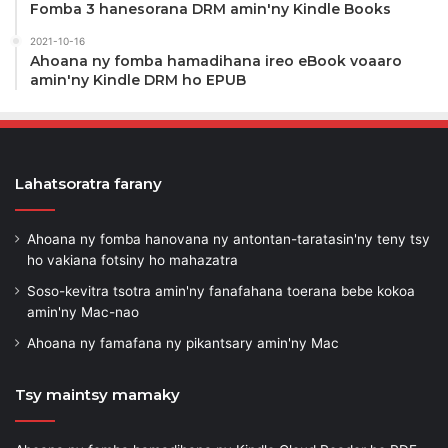
Fomba 3 hanesorana DRM amin'ny Kindle Books
2021-10-16
Ahoana ny fomba hamadihana ireo eBook voaaro
amin'ny Kindle DRM ho EPUB
Lahatsoratra farany
Ahoana ny fomba hanovana ny antontan-taratasin'ny teny tsy
ho vakiana fotsiny ho mahazatra
Soso-kevitra tsotra amin'ny fanafahana toerana bebe kokoa
amin'ny Mac-nao
Ahoana ny famafana ny pikantsary amin'ny Mac
Tsy maintsy mamaky