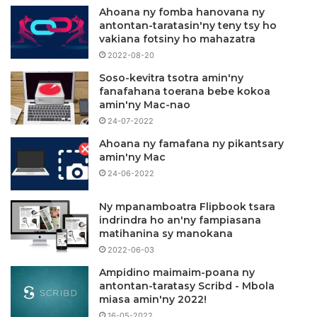
Ahoana ny fomba hanovana ny
antontan-taratasin'ny teny tsy ho
vakiana fotsiny ho mahazatra
2022-08-20
Soso-kevitra tsotra amin'ny
fanafahana toerana bebe kokoa
amin'ny Mac-nao
24-07-2022
Ahoana ny famafana ny pikantsary
amin'ny Mac
24-06-2022
Ny mpanamboatra Flipbook tsara
indrindra ho an'ny fampiasana
matihanina sy manokana
2022-06-03
Ampidino maimaim-poana ny
antontan-taratasy Scribd - Mbola
miasa amin'ny 2022!
16-05-2022