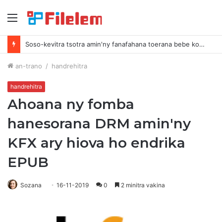
sakafo
Soso-kevitra tsotra amin'ny fanafahana toerana bebe kokoa amin'ny Mac-nao
an-trano
/
handrehitra
handrehitra
Ahoana ny fomba
hanesorana DRM amin'ny
KFX ary hiova ho endrika
EPUB
Sozana
16-11-2019
0
2 minitra vakina