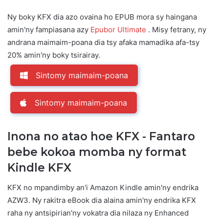
Ny boky KFX dia azo ovaina ho EPUB mora sy haingana
amin'ny fampiasana azy
Epubor Ultimate
. Misy fetrany, ny
andrana maimaim-poana dia tsy afaka mamadika afa-tsy
20% amin'ny boky tsirairay.
Sintomy maimaim-poana
Sintomy maimaim-poana
Inona no atao hoe KFX - Fantaro
bebe kokoa momba ny format
Kindle KFX
KFX no mpandimby an'i Amazon Kindle amin'ny endrika
AZW3. Ny rakitra eBook dia alaina amin'ny endrika KFX
raha ny antsipirian'ny vokatra dia nilaza ny Enhanced