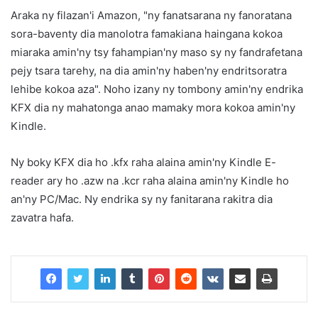
Araka ny filazan'i Amazon, "ny fanatsarana ny fanoratana
sora-baventy dia manolotra famakiana haingana kokoa
miaraka amin'ny tsy fahampian'ny maso sy ny fandrafetana
pejy tsara tarehy, na dia amin'ny haben'ny endritsoratra
lehibe kokoa aza". Noho izany ny tombony amin'ny endrika
KFX dia ny mahatonga anao mamaky mora kokoa amin'ny
Kindle.
Ny boky KFX dia ho .kfx raha alaina amin'ny Kindle E-
reader ary ho .azw na .kcr raha alaina amin'ny Kindle ho
an'ny PC/Mac. Ny endrika sy ny fanitarana rakitra dia
zavatra hafa.