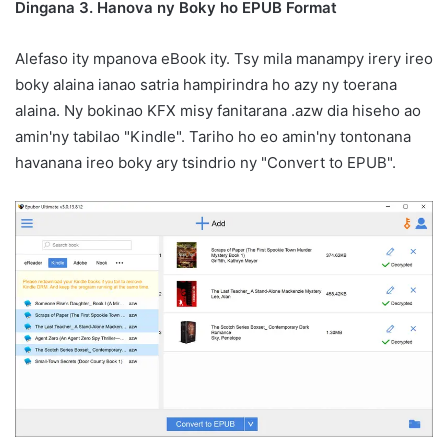
Dingana 3. Hanova ny Boky ho EPUB Format
Alefaso ity mpanova eBook ity. Tsy mila manampy irery ireo
boky alaina ianao satria hampirindra ho azy ny toerana
alaina. Ny bokinao KFX misy fanitarana .azw dia hiseho ao
amin'ny tabilao "Kindle". Tariho ho eo amin'ny tontonana
havanana ireo boky ary tsindrio ny "Convert to EPUB".