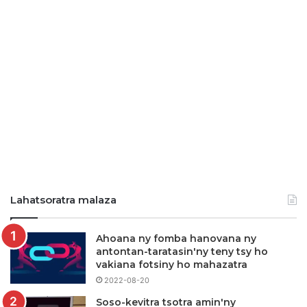
Lahatsoratra malaza
Ahoana ny fomba hanovana ny
antontan-taratasin'ny teny tsy ho
vakiana fotsiny ho mahazatra
2022-08-20
Soso-kevitra tsotra amin'ny