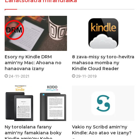
Lahatsoratra mifandraika
Esory ny Kindle DRM
8 zava-misy sy toro-hevitra
amin'ny Mac: Ahoana no
mahasoa momba ny
hanaovana izany
Kindle Cloud Reader
24-11-2021
29-11-2019
Ny torolalana farany
Vakio ny Scribd amin'ny
amin'ny famakiana boky
Kindle: Azo atao ve izany?
Kindle amin'ny Kobo