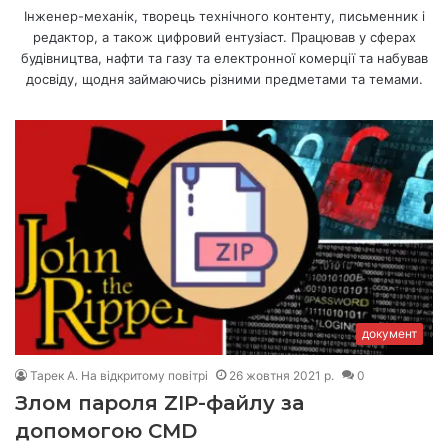
Інженер-механік, творець технічного контенту, письменник і
редактор, а також цифровий ентузіаст. Працював у сферах
будівництва, нафти та газу та електронної комерції та набував
досвіду, щодня займаючись різними предметами та темами.
документ
Тарек А. На відкритому повітрі
26 жовтня 2021 р.
0
Злом пароля ZIP-файлу за
допомогою CMD