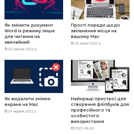
Як змінити документ
Прості поради щодо
Word із режиму лише
звільнення місця на
для читання на
вашому Mac
звичайний
24 липня 2022 р.
20 серпня 2022 р.
Як видалити знімки
Найкращі пристрої для
екрана на Mac
створення фліпбуків для
професійного та
24 червня 2022 р.
особистого
використання
2022-06-03