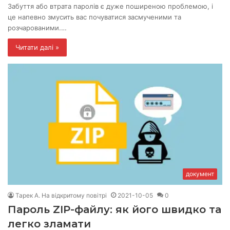
Забуття або втрата паролів є дуже поширеною проблемою, і
це напевно змусить вас почуватися засмученими та
розчарованими.…
Читати далі »
документ
Тарек А. На відкритому повітрі
2021-10-05
0
Пароль ZIP-файлу: як його швидко та
легко зламати