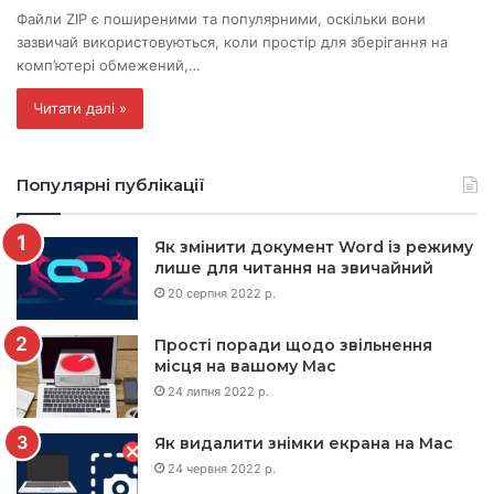
Файли ZIP є поширеними та популярними, оскільки вони
зазвичай використовуються, коли простір для зберігання на
комп’ютері обмежений,…
Читати далі »
Популярні публікації
Як змінити документ Word із режиму
лише для читання на звичайний
20 серпня 2022 р.
Прості поради щодо звільнення
місця на вашому Mac
24 липня 2022 р.
Як видалити знімки екрана на Mac
24 червня 2022 р.