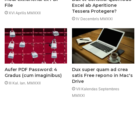
File
Excel ab Aperitione
Tessera Protegere?
XVI Aprilis MMXXII
IV Decembris MMXXI
Aufer PDF Password: 4
Dux super quam ad crea
Gradus (cum imaginibus)
satis Free repono in Mac's
Drive
III Kal. Ian. MMXXII
VII Kalendas Septembres
MMXXI