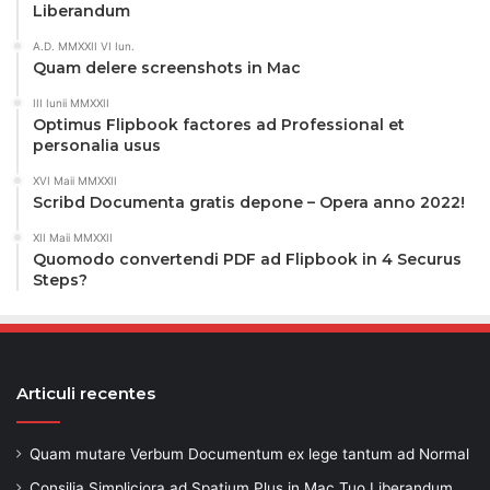
Liberandum
A.D. MMXXII VI Iun.
Quam delere screenshots in Mac
III Iunii MMXXII
Optimus Flipbook factores ad Professional et
personalia usus
XVI Maii MMXXII
Scribd Documenta gratis depone – Opera anno 2022!
XII Maii MMXXII
Quomodo convertendi PDF ad Flipbook in 4 Securus
Steps?
Articuli recentes
Quam mutare Verbum Documentum ex lege tantum ad Normal
Consilia Simpliciora ad Spatium Plus in Mac Tuo Liberandum