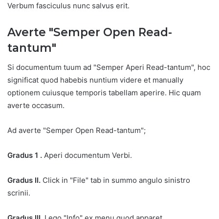
Verbum fasciculus nunc salvus erit.
Averte "Semper Open Read-
tantum"
Si documentum tuum ad "Semper Aperi Read-tantum", hoc
significat quod habebis nuntium videre et manually
optionem cuiusque temporis tabellam aperire. Hic quam
averte occasum.
Ad averte "Semper Open Read-tantum";
Gradus 1 .
Aperi documentum Verbi.
Gradus II.
Click in "File" tab in summo angulo sinistro
scrinii.
Gradus III.
Lego "Info" ex menu quod apparet.