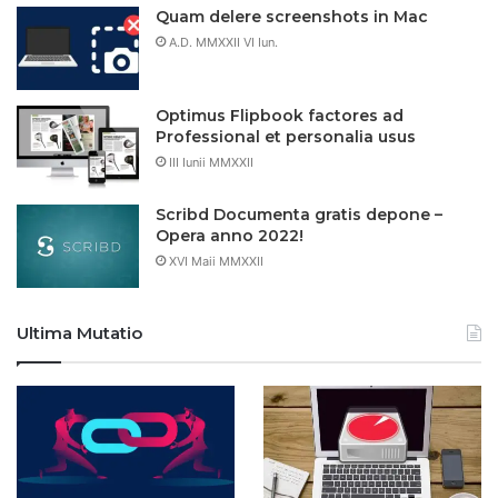
Quam delere screenshots in Mac
A.D. MMXXII VI Iun.
Optimus Flipbook factores ad
Professional et personalia usus
III Iunii MMXXII
Scribd Documenta gratis depone –
Opera anno 2022!
XVI Maii MMXXII
Ultima Mutatio