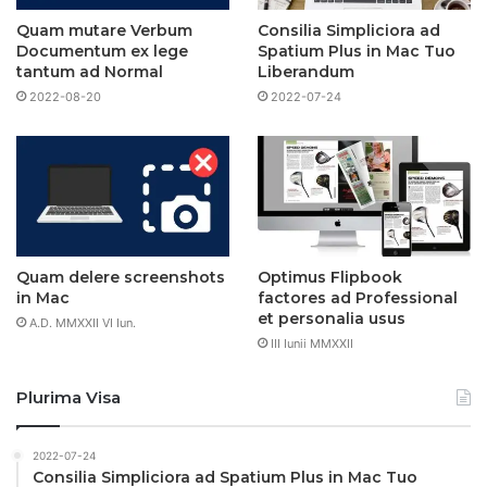
Quam mutare Verbum
Consilia Simpliciora ad
Documentum ex lege
Spatium Plus in Mac Tuo
tantum ad Normal
Liberandum
2022-08-20
2022-07-24
Quam delere screenshots
Optimus Flipbook
in Mac
factores ad Professional
et personalia usus
A.D. MMXXII VI Iun.
III Iunii MMXXII
Plurima Visa
2022-07-24
Consilia Simpliciora ad Spatium Plus in Mac Tuo