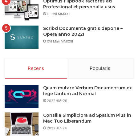
Optimus Flipbook factores ad
Professional et personalia usus
III Iunii MMXXII
Scribd Documenta gratis depone –
Opera anno 2022!
XVI Maii MMXXII
Recens
Popularis
Quam mutare Verbum Documentum ex
lege tantum ad Normal
2022-08-20
Consilia Simpliciora ad Spatium Plus in
Mac Tuo Liberandum
2022-07-24