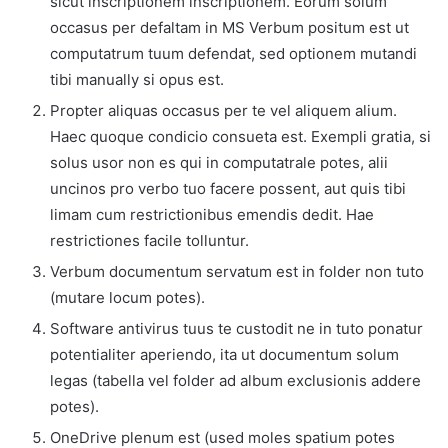
sicut inscriptionem inscriptionem. Eorum solum
occasus per defaltam in MS Verbum positum est ut
computatrum tuum defendat, sed optionem mutandi
tibi manually si opus est.
Propter aliquas occasus per te vel aliquem alium.
Haec quoque condicio consueta est. Exempli gratia, si
solus usor non es qui in computatrale potes, alii
uncinos pro verbo tuo facere possent, aut quis tibi
limam cum restrictionibus emendis dedit. Hae
restrictiones facile tolluntur.
Verbum documentum servatum est in folder non tuto
(mutare locum potes).
Software antivirus tuus te custodit ne in tuto ponatur
potentialiter aperiendo, ita ut documentum solum
legas (tabella vel folder ad album exclusionis addere
potes).
OneDrive plenum est (used moles spatium potes