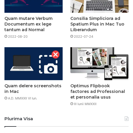
Quam mutare Verbum
Consilia Simpliciora ad
Documentum ex lege
Spatium Plus in Mac Tuo
tantum ad Normal
Liberandum
2022-08-20
2022-07-24
Quam delere screenshots
Optimus Flipbook
in Mac
factores ad Professional
et personalia usus
A.D. MMXXII VI Iun.
III Iunii MMXXII
Plurima Visa