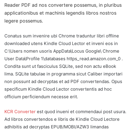
Reader PDF ad nos convertere possemus, in pluribus
applicationibus et machinis legendis libros nostros
legere possemus.
Conatus sum invenire ubi Chrome traduntur libri offline
downloaded utens Kindle Cloud Lector et inveni eos in
C:\Users nomen usoris AppData\Locus Google\ Chrome
User Data\Profile 1\databases https_read.amazon.com_0 .
Condita sunt ut fasciculus SQLite, sed non actu eBook
lima. SQLite tabulae in programma sicut Caliber importari
non possunt ad decryptas et ad PDF convertendas. Opus
specificum Kindle Cloud Lector convertentis ad hoc
officium perficiendum necesse erit.
KCR Converter
est quod inueni et commendaui post usura.
Ad libros convertendos e libris de Kindle Cloud Lectore
adhibitis ad decryptas EPUB/MOBI/AZW3 limandas