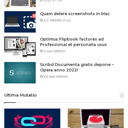
2022-07-24
Quam delere screenshots in Mac
A.D. MMXXII VI Iun.
Optimus Flipbook factores ad
Professional et personalia usus
III Iunii MMXXII
Scribd Documenta gratis depone –
Opera anno 2022!
XVI Maii MMXXII
Ultima Mutatio