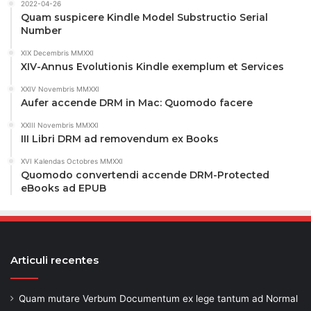
2022-04-26
Quam suspicere Kindle Model Substructio Serial
Number
XIX Decembris MMXXI
XIV-Annus Evolutionis Kindle exemplum et Services
XXIV Novembris MMXXI
Aufer accende DRM in Mac: Quomodo facere
XXIII Novembris MMXXI
III Libri DRM ad removendum ex Books
XVI Kalendas Octobres MMXXI
Quomodo convertendi accende DRM-Protected
eBooks ad EPUB
Articuli recentes
Quam mutare Verbum Documentum ex lege tantum ad Normal