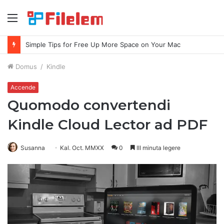
Index
Simple Tips for Free Up More Space on Your Mac
Domus
/
Kindle
Accende
Quomodo convertendi
Kindle Cloud Lector ad PDF
Susanna
Kal. Oct. MMXX
0
III minuta legere