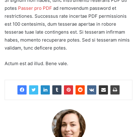
Si signum non habes, tunc instrumento reserans PDF uti
potes
Passer pro PDF
ad removendum password et
restrictiones. Successus rate incertae PDF permissionis
est 100 centesimis, dum tesserae apertae in robore
tesserae tuae late contingens est. Si tesseram infirmam
habes, momento recuperare potes. Sed si tesseram nimis
validam, tunc deficere potes.
Actum est ad illud. Bene vale.