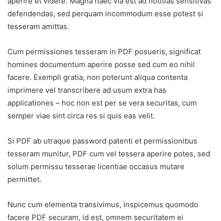
aperire et videre. Magna haec via est ad notitias sensitivas
defendendas, sed perquam incommodum esse potest si
tesseram amittas.
Cum permissiones tesseram in PDF posueris, significat
homines documentum aperire posse sed cum eo nihil
facere. Exempli gratia, non poterunt aliqua contenta
imprimere vel transcribere ad usum extra has
applicationes – hoc non est per se vera securitas, cum
semper viae sint circa res si quis eas velit.
Si PDF ab utraque password patenti et permissionibus
tesseram munitur, PDF cum vel tessera aperire potes, sed
solum permissu tesserae licentiae occasus mutare
permittet.
Nunc cum elementa transivimus, inspicemus quomodo
facere PDF securam, id est, omnem securitatem ei