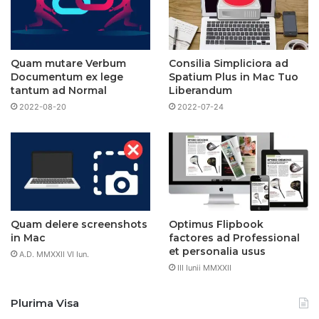
Quam mutare Verbum
Consilia Simpliciora ad
Documentum ex lege
Spatium Plus in Mac Tuo
tantum ad Normal
Liberandum
2022-08-20
2022-07-24
Quam delere screenshots
Optimus Flipbook
in Mac
factores ad Professional
et personalia usus
A.D. MMXXII VI Iun.
III Iunii MMXXII
Plurima Visa