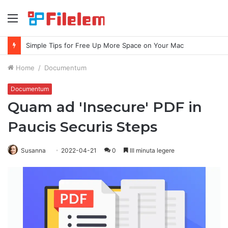
Index
Simple Tips for Free Up More Space on Your Mac
Home
/
Documentum
Documentum
Quam ad 'Insecure' PDF in
Paucis Securis Steps
Susanna
2022-04-21
0
III minuta legere