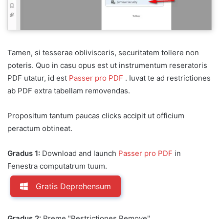
Tamen, si tesserae oblivisceris, securitatem tollere non
poteris. Quo in casu opus est ut instrumentum reseratoris
PDF utatur, id est
Passer pro PDF
. Iuvat te ad restrictiones
ab PDF extra tabellam removendas.
Propositum tantum paucas clicks accipit ut officium
peractum obtineat.
Gradus 1:
Download and launch
Passer pro PDF
in
Fenestra computatrum tuum.
Gratis Deprehensum
Gradus 2:
Preme "Restrictiones Remove".