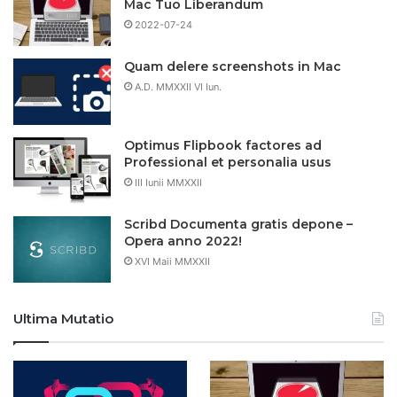
Mac Tuo Liberandum
2022-07-24
Quam delere screenshots in Mac
A.D. MMXXII VI Iun.
Optimus Flipbook factores ad
Professional et personalia usus
III Iunii MMXXII
Scribd Documenta gratis depone –
Opera anno 2022!
XVI Maii MMXXII
Ultima Mutatio