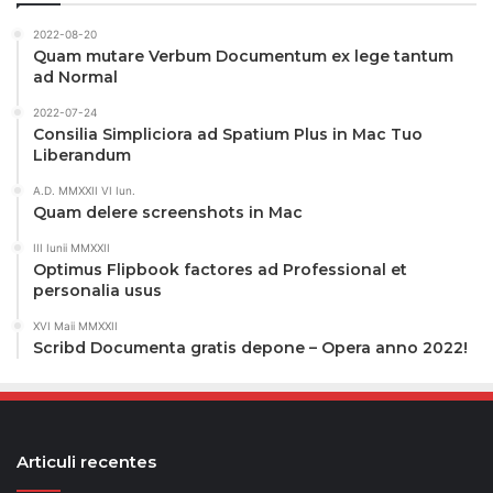
2022-08-20
Quam mutare Verbum Documentum ex lege tantum
ad Normal
2022-07-24
Consilia Simpliciora ad Spatium Plus in Mac Tuo
Liberandum
A.D. MMXXII VI Iun.
Quam delere screenshots in Mac
III Iunii MMXXII
Optimus Flipbook factores ad Professional et
personalia usus
XVI Maii MMXXII
Scribd Documenta gratis depone – Opera anno 2022!
Articuli recentes