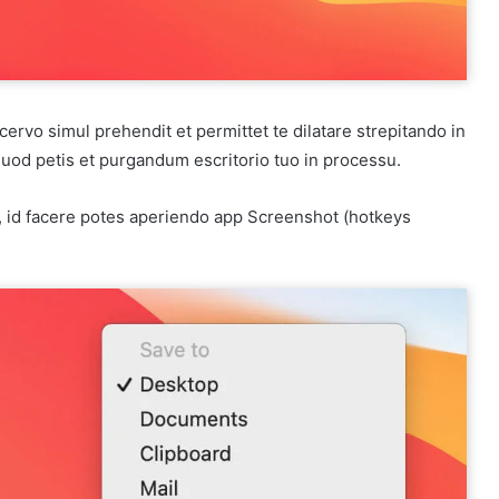
cervo simul prehendit et permittet te dilatare strepitando in
od petis et purgandum escritorio tuo in processu.
t, id facere potes aperiendo app Screenshot (hotkeys