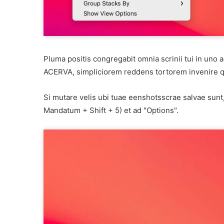
Pluma positis congregabit omnia scrinii tui in uno a
ACERVA, simpliciorem reddens tortorem invenire qu
Si mutare velis ubi tuae eenshotsscrae salvae sun
Mandatum + Shift + 5) et ad "Options".