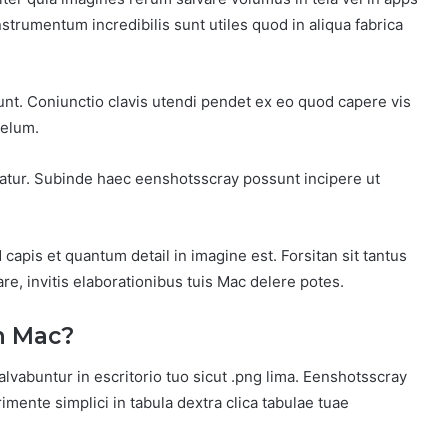
rumentum incredibilis sunt utiles quod in aliqua fabrica
t. Coniunctio clavis utendi pendet ex eo quod capere vis
velum.
rvatur. Subinde haec eenshotsscray possunt incipere ut
pis et quantum detail in imagine est. Forsitan sit tantus
are, invitis elaborationibus tuis Mac delere potes.
n Mac?
lvabuntur in escritorio tuo sicut .png lima. Eenshotsscray
rimente simplici in tabula dextra clica tabulae tuae