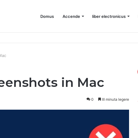
Domus
Accende
liber electronicus
ac
Mac
eenshots in Mac
0
III minuta legere