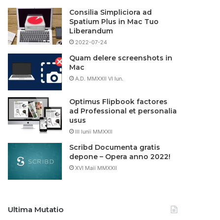
Consilia Simpliciora ad
Spatium Plus in Mac Tuo
Liberandum
2022-07-24
Quam delere screenshots in
Mac
A.D. MMXXII VI Iun.
Optimus Flipbook factores
ad Professional et personalia
usus
III Iunii MMXXII
Scribd Documenta gratis
depone – Opera anno 2022!
XVI Maii MMXXII
Ultima Mutatio