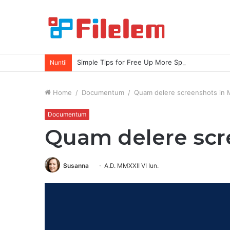
Simple Tips for Free Up More Space on Your M
Nuntii
Home
/
Documentum
/
Quam delere screenshots in 
Documentum
Quam delere scr
Susanna
A.D. MMXXII VI Iun.