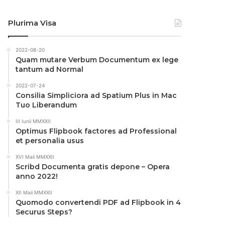
Plurima Visa
2022-08-20
Quam mutare Verbum Documentum ex lege
tantum ad Normal
2022-07-24
Consilia Simpliciora ad Spatium Plus in Mac
Tuo Liberandum
III Iunii MMXXII
Optimus Flipbook factores ad Professional
et personalia usus
XVI Maii MMXXII
Scribd Documenta gratis depone – Opera
anno 2022!
XII Maii MMXXII
Quomodo convertendi PDF ad Flipbook in 4
Securus Steps?