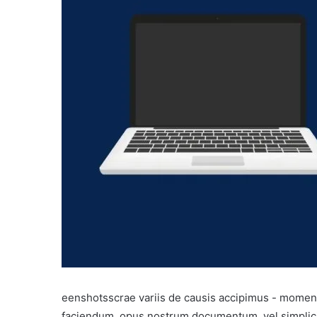
eenshotsscrae variis de causis accipimus - momen
faciendum, opus nostrum documentum, vel simplicit