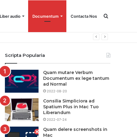
Quaere
Liber audio
Documentum
Contacta Nos
for
Scripta Popularia
Quam mutare Verbum
Documentum ex lege tantum
ad Normal
2022-08-20
Consilia Simpliciora ad
Spatium Plus in Mac Tuo
Liberandum
2022-07-24
Quam delere screenshots in
Mac