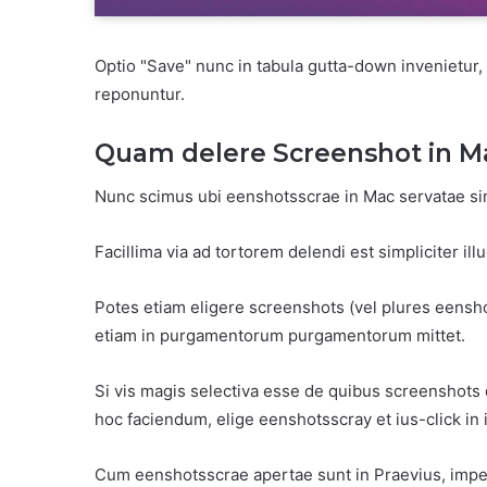
Optio "Save" nunc in tabula gutta-down invenietur,
reponuntur.
Quam delere Screenshot in M
Nunc scimus ubi eenshotsscrae in Mac servatae sin
Facillima via ad tortorem delendi est simpliciter i
Potes etiam eligere screenshots (vel plures eensho
etiam in purgamentorum purgamentorum mittet.
Si vis magis selectiva esse de quibus screenshots 
hoc faciendum, elige eenshotsscray et ius-click in i
Cum eenshotsscrae apertae sunt in Praevius, imper