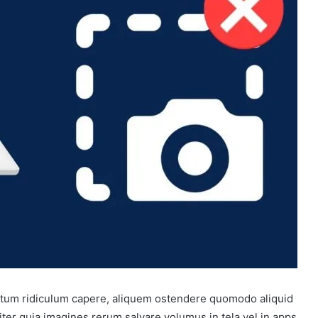
tum ridiculum capere, aliquem ostendere quomodo aliquid
er quia imagines rerum salvare volumus in tela vel in apps