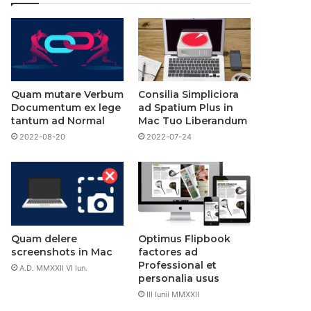
Quam mutare Verbum
Consilia Simpliciora
Documentum ex lege
ad Spatium Plus in
tantum ad Normal
Mac Tuo Liberandum
2022-08-20
2022-07-24
Quam delere
Optimus Flipbook
screenshots in Mac
factores ad
Professional et
A.D. MMXXII VI Iun.
personalia usus
III Iunii MMXXII