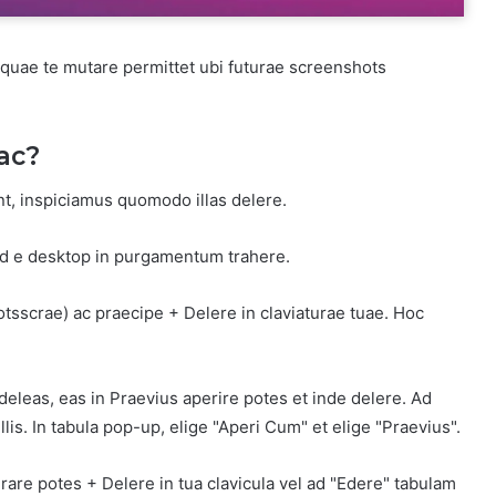
 quae te mutare permittet ubi futurae screenshots
ac?
t, inspiciamus quomodo illas delere.
llud e desktop in purgamentum trahere.
tsscrae) ac praecipe + Delere in claviaturae tuae. Hoc
deleas, eas in Praevius aperire potes et inde delere. Ad
llis. In tabula pop-up, elige "Aperi Cum" et elige "Praevius".
are potes + Delere in tua clavicula vel ad "Edere" tabulam