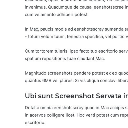
invenimus. Quacumque de causa, eenshotsscrae inst
cum velamento adhiberi potest.
In Mac, paucis modis ad eenshotsscray sumenda sun
- totum velum tuum, fenestra specifica, vel portio 
Cum tortorem tuleris, ipso facto tuo escritorio se
spatium repositionis tuae claudant Mac.
Magnitudo screenshots pendere potest ex eo quod ca
quantus 6MB vel plures. Si vis aliqua conclavi liber
Ubi sunt Screenshot Servata i
Defalta omnia eenshotsscray quae in Mac accipis sa
in acervos colligere licet. Hoc verti potest cum rep
escritorio.