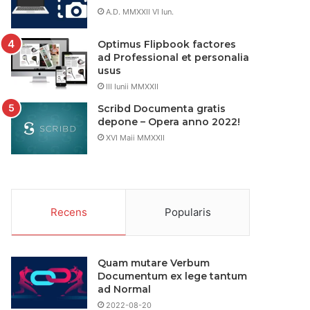
A.D. MMXXII VI Iun.
Optimus Flipbook factores
ad Professional et personalia
usus
III Iunii MMXXII
Scribd Documenta gratis
depone – Opera anno 2022!
XVI Maii MMXXII
Recens
Popularis
Quam mutare Verbum
Documentum ex lege tantum
ad Normal
2022-08-20