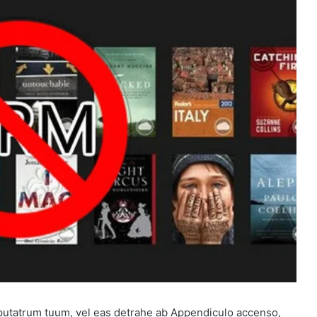
putatrum tuum, vel eas detrahe ab Appendiculo accenso,