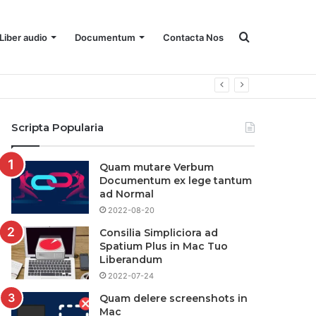
Quaere
Liber audio
Documentum
Contacta Nos
for
Scripta Popularia
Quam mutare Verbum
Documentum ex lege tantum
ad Normal
2022-08-20
Consilia Simpliciora ad
Spatium Plus in Mac Tuo
Liberandum
2022-07-24
Quam delere screenshots in
Mac