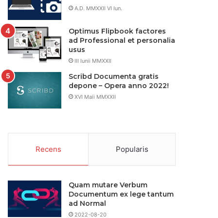
A.D. MMXXII VI Iun.
Optimus Flipbook factores
ad Professional et personalia
usus
III Iunii MMXXII
Scribd Documenta gratis
depone – Opera anno 2022!
XVI Maii MMXXII
Recens
Popularis
Quam mutare Verbum
Documentum ex lege tantum
ad Normal
2022-08-20