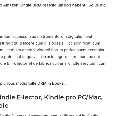
od
Amazon Kindle DRM praesidium libri habent
. Solus hic
.
nandum accessum ad instrumentorum digitalium vel
ringit quid facere cum illis possis. Hoc significat, cum
m licentiam emendi videndi librum potius quam exemplar
potes aut in quavis alia arte legere. Libri munitae qui
le E Ink lector et de fabrica currens Kindle servitium cum
 pluribus modis
tolle DRM in Books
.
ndle E-lector, Kindle pro PC/Mac,
dle
dle E-lector, Amazonum loco, et libros qui in Kindle