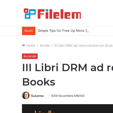
Simple Tips for Free Up More Space on Your M
Nuntii
Home
/
Kindle
/
III Libri DRM ad removendum ex Book
Accende
III Libri DRM a
Books
Susanna
XXIII Novembris MMXXI