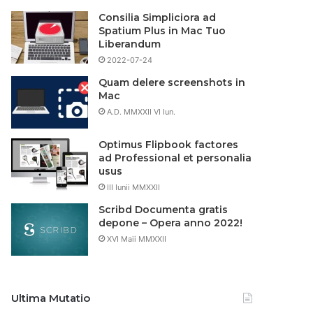
Consilia Simpliciora ad
Spatium Plus in Mac Tuo
Liberandum
2022-07-24
Quam delere screenshots in
Mac
A.D. MMXXII VI Iun.
Optimus Flipbook factores
ad Professional et personalia
usus
III Iunii MMXXII
Scribd Documenta gratis
depone – Opera anno 2022!
XVI Maii MMXXII
Ultima Mutatio