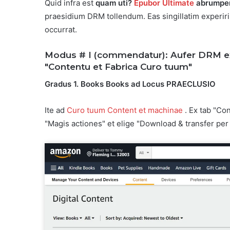
Quid infra est
quam uti?
Epubor Ultimate
abrumpe
praesidium DRM tollendum. Eas singillatim experiri
occurrat.
Modus # I (commendatur): Aufer DRM e
"Contentu et Fabrica Curo tuum"
Gradus 1. Books Books ad Locus PRAECLUSIO
Ite ad
Curo tuum Content et machinae
. Ex tab "Co
"Magis actiones" et elige "Download & transfer per