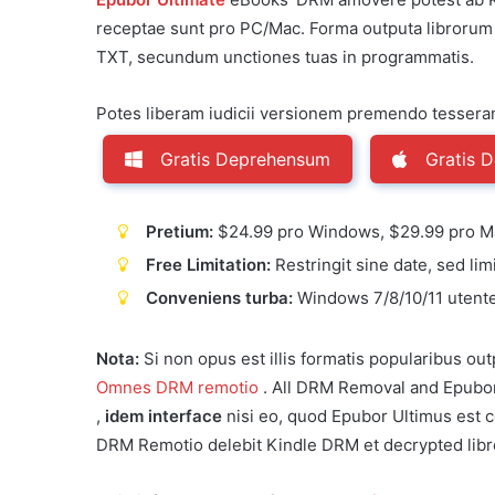
receptae sunt pro PC/Mac. Forma outputa libroru
TXT, secundum unctiones tuas in programmatis.
Potes liberam iudicii versionem premendo tesseram
Gratis Deprehensum
Gratis 
Pretium:
$24.99 pro Windows, $29.99 pro M
Free Limitation:
Restringit sine date, sed li
Conveniens turba:
Windows 7/8/10/11 utentes
Nota:
Si non opus est illis formatis popularibus ou
Omnes DRM remotio
. All DRM Removal and Epubor 
,
idem interface
nisi eo, quod Epubor Ultimus est
DRM Remotio delebit Kindle DRM et decrypted libr