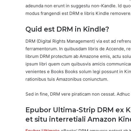
adeunda non erunt in suggestu non-Kandle. Id qu
modus frangendi est DRM e libris Kindle removere
Quid est DRM in Kindle?
DRM (Digital Rights Management) via est ad refre
ferramentorum. In quibusdam libris de Accende, rest
librum DRM protectum ab Amazone emis, actu solu
ipsum libri quem cum quibusvis amicis communicare 
venientes e Books Books solum legi possunt in Kind
rationibus tuis Amazonibus coniunctum.
Sed in fine, DRM vere piraticam non cessat. Adhuc
Epubor Ultima-Strip DRM ex Ki
et situ interretiali Amazon Kin
Epubor Ultimate
eBooks' DRM amovere potest ab Kin