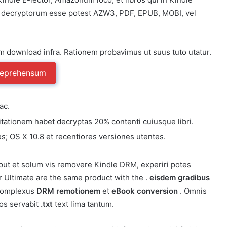
m decryptorum esse potest AZW3, PDF, EPUB, MOBI, vel
 download infra. Rationem probavimus ut suus tuto utatur.
Deprehensum
ac.
mitationem habet decryptas 20% contenti cuiusque libri.
; OS X 10.8 et recentiores versiones utentes.
tput et solum vis removere Kindle DRM, experiri potes
Ultimate are the same product with the .
eisdem gradibus
 complexus
DRM remotionem
et
eBook conversion
. Omnis
os servabit
.txt
text lima tantum.