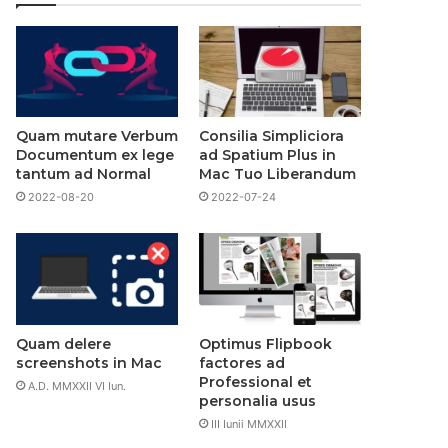
Quam mutare Verbum
Consilia Simpliciora
Documentum ex lege
ad Spatium Plus in
tantum ad Normal
Mac Tuo Liberandum
2022-08-20
2022-07-24
Quam delere
Optimus Flipbook
screenshots in Mac
factores ad
Professional et
A.D. MMXXII VI Iun.
personalia usus
III Iunii MMXXII