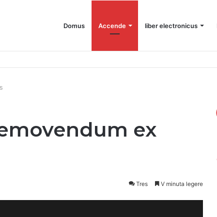
Domus
Accende
liber electronicus
ac
s
d removendum ex
Tres
V minuta legere