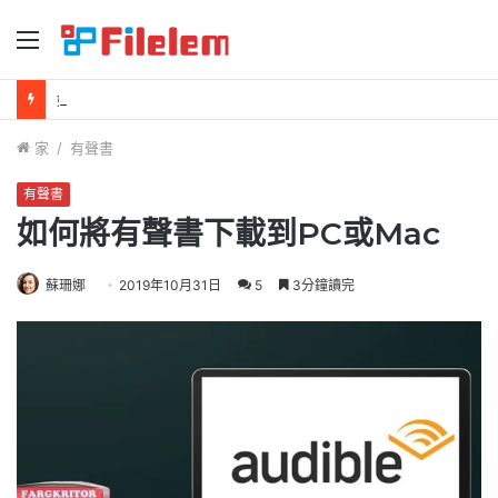
選
單
如何在 Mac 上刪除螢幕截圖
家
/
有聲書
有聲書
如何將有聲書下載到PC或Mac
蘇珊娜
2019年10月31日
5
3分鐘讀完