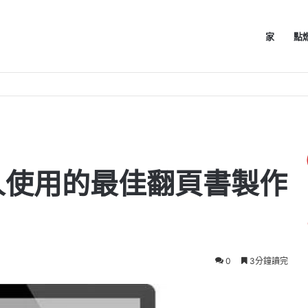
家
點
人使用的最佳翻頁書製作
0
3分鐘讀完