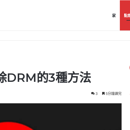
家
點
刪除DRM的3種方法
3
5分鐘讀完