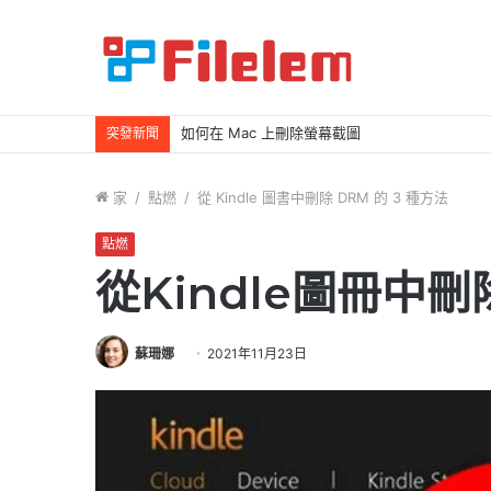
如何在 Mac 上刪除螢幕截圖
突發新聞
家
/
點燃
/
從 Kindle 圖書中刪除 DRM 的 3 種方法
點燃
從Kindle圖冊中
蘇珊娜
2021年11月23日